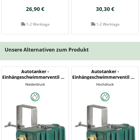
26,90 €
30,30 €
1-2 Werktage
1-2 Werktage
Unsere Alternativen zum Produkt
Autotanker -
Autotanker -
Einhängeschwimmerventil mit
Einhängeschwimmerventil mit
Schutzgehäuse
Schutzgehäuse
Niederdruck
Hochdruck