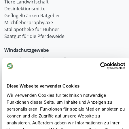
Tiere Landwirtschaft
Desinfektionsmittel
Geflügeltränken Ratgeber
Milchfieberprophylaxe
Stallapotheke für Hühner
Saatgut für die Pferdeweide
Windschutzgewebe
Windschutznetze für Reithallen
Galerie Windschutznetze
Windschutznetz für Pferdeführanlagen
Windschutznetz für Pferdestall
Diese Webseite verwendet Cookies
Lubratec Tore
Lubratec Fronten
Wir verwenden Cookies für technisch notwendige
Planenvorhang
Funktionen dieser Seite, um Inhalte und Anzeigen zu
Windschutznetz mit Ösen
personalisieren, Funktionen für soziale Medien anbieten zu
Windschutznetz mit Keder
können und die Zugriffe auf unsere Website zu
PVC Lamellen für Pferdeställe
analysieren. Außerdem geben wir Informationen zu Ihrer
Windschutznetz Meterware