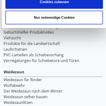
Cookies zulassen
Laufschiene und Rollapparate Typ 10
Laufschiene und Rollapparate Typ 30
Laufschiene und Rollapparate Typ 40
Nur notwendige Cookies
Laufschiene und Rollapparate Typ 50
Alles für die Haussschlachtung
Geburtshelfer-Produktvideo
Viehzucht
Produkte für die Landwirtschaft
Laufschienen
PVC-Lamellen als Schiebevorhang
Verriegelungen für Schiebetore und Türen
Weidezaun
Weidezaun für Rinder
Wolfabwehr
Der Weidezaun nach dem Winter
Weidezaun selber bauen
Weidezaunlitzen