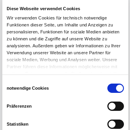
Windschutznetz mit Ösen
Windschutznetz mit Keder
Diese Webseite verwendet Cookies
PVC Lamellen für Pferdeställe
Wir verwenden Cookies für technisch notwendige
Windschutznetz Meterware
Funktionen dieser Seite, um Inhalte und Anzeigen zu
Rollvorhang-Systeme
personalisieren, Funktionen für soziale Medien anbieten
Schiebevorhang
zu können und die Zugriffe auf unsere Website zu
Windnetzrecher
analysieren. Außerdem geben wir Informationen zu Ihrer
SIMAtex-Windschutznetze
Verwendung unserer Website an unsere Partner für
Windschutznetze für Carports und Terrassen
soziale Medien, Werbung und Analysen weiter. Unsere
Partner führen diese Informationen möglicherweise mit
Hof- und Stall
weiteren Daten zusammen, die Sie ihnen bereitgestellt
Schiebetor über Eck selber bauen
haben oder die sie im Rahmen Ihrer Nutzung der Dienste
Einwilligungsauswahl
Planenhauben für Unterstände
gesammelt haben.
notwendige Cookies
Hofbedarf
Impressum
Datenschutzerklärung
Schiebetorsets
Präferenzen
Winter und Landwirtschaft
Windschutz Schiebetor
Windschutznetz für Pferdestall
Statistiken
FAQ Schiebetorbau