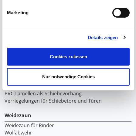
Schiebetor selbst bauen
Schiebetorrollen
Marketing
Schiebebühne
Laufschiene und Rollapparate Typ 10
Laufschiene und Rollapparate Typ 30
Details zeigen
Laufschiene und Rollapparate Typ 40
Laufschiene und Rollapparate Typ 50
Alles für die Haussschlachtung
Cookies zulassen
Geburtshelfer-Produktvideo
Viehzucht
Nur notwendige Cookies
Produkte für die Landwirtschaft
Laufschienen
PVC-Lamellen als Schiebevorhang
Verriegelungen für Schiebetore und Türen
Weidezaun
Weidezaun für Rinder
Wolfabwehr