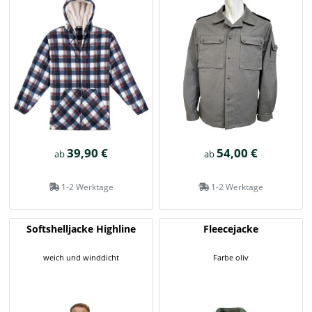
39,90 €
54,00 €
ab
ab
1-2 Werktage
1-2 Werktage
Softshelljacke Highline
Fleecejacke
weich und winddicht
Farbe oliv