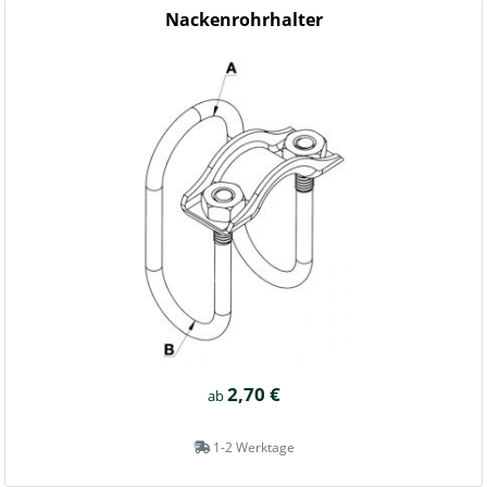
Nackenrohrhalter
2,70 €
ab
1-2 Werktage