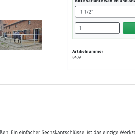
Bitte Variante wählen und An
Anzahl eingeben
Artikelnummer
8439
en! Ein einfacher Sechskantschlüssel ist das einzige Werk