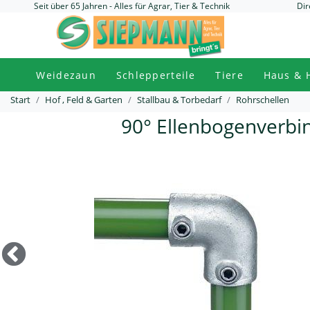
Seit über 65 Jahren - Alles für Agrar, Tier & Technik
Dir
Weidezaun
Schlepperteile
Tiere
Haus & 
Start
Hof , Feld & Garten
Stallbau & Torbedarf
Rohrschellen
90° Ellenbogenverbi