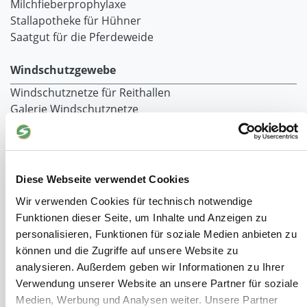
Milchfieberprophylaxe
Stallapotheke für Hühner
Saatgut für die Pferdeweide
Windschutzgewebe
Windschutznetze für Reithallen
Galerie Windschutznetze
Windschutznetz für Pferdeführanlagen
Windschutznetz für Pferdestall
Lubratec Tore
Lubratec Fronten
Diese Webseite verwendet Cookies
Planenvorhang
Wir verwenden Cookies für technisch notwendige
Windschutznetz mit Ösen
Funktionen dieser Seite, um Inhalte und Anzeigen zu
Windschutznetz mit Keder
personalisieren, Funktionen für soziale Medien anbieten zu
PVC Lamellen für Pferdeställe
können und die Zugriffe auf unsere Website zu
Windschutznetz Meterware
analysieren. Außerdem geben wir Informationen zu Ihrer
Rollvorhang-Systeme
Verwendung unserer Website an unsere Partner für soziale
Schiebevorhang
Medien, Werbung und Analysen weiter. Unsere Partner
Windnetzrecher