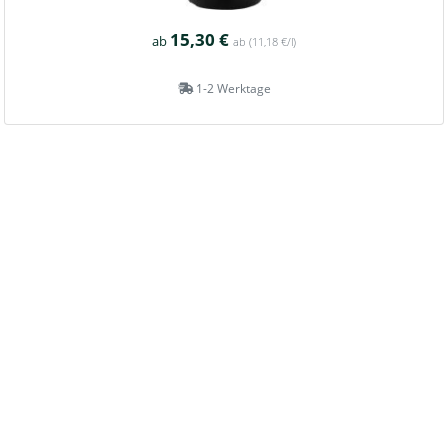
15,30 €
ab
ab
(11,18 €/l)
1-2 Werktage