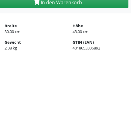
In den Warenkorb
Breite
Höhe
30,00 cm
43,00 cm
Gewicht
GTIN (EAN)
2,38 kg
4018653336892