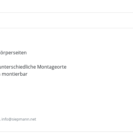
Körperseiten
n unterschiedliche Montageorte
n montierbar
, info@siepmann.net