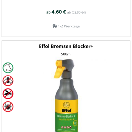
4,60 €
ab
ab
(29,80 €/l)
1-2 Werktage
Effol Bremsen Blocker+
500ml