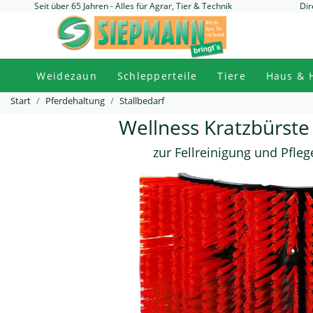
Seit über 65 Jahren - Alles für Agrar, Tier & Technik
Dir
Weidezaun
Schlepperteile
Tiere
Haus & 
Start
Pferdehaltung
Stallbedarf
Wellness Kratzbürste
zur Fellreinigung und Pfleg