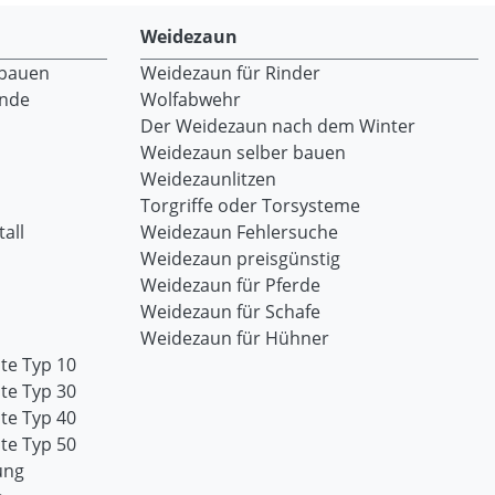
Weidezaun
 bauen
Weidezaun für Rinder
ände
Wolfabwehr
Der Weidezaun nach dem Winter
Weidezaun selber bauen
Weidezaunlitzen
Torgriffe oder Torsysteme
all
Weidezaun Fehlersuche
Weidezaun preisgünstig
Weidezaun für Pferde
Weidezaun für Schafe
Weidezaun für Hühner
te Typ 10
te Typ 30
te Typ 40
te Typ 50
ung