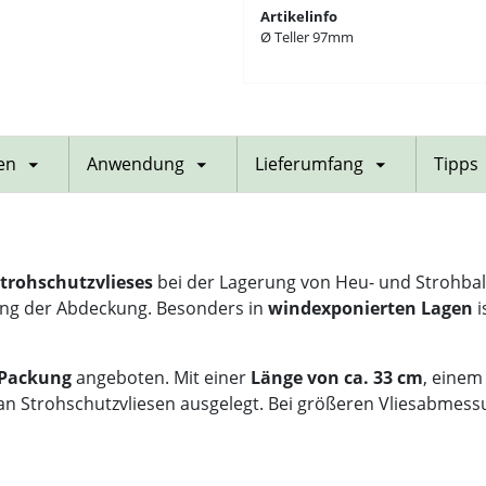
Artikelinfo
Ø Teller 97mm
en
Anwendung
Lieferumfang
Tipps
Strohschutzvlieses
bei der Lagerung von Heu- und Strohballe
erung der Abdeckung. Besonders in
windexponierten Lagen
i
 Packung
angeboten. Mit einer
Länge von ca. 33 cm
, eine
z an Strohschutzvliesen ausgelegt. Bei größeren Vliesabmess