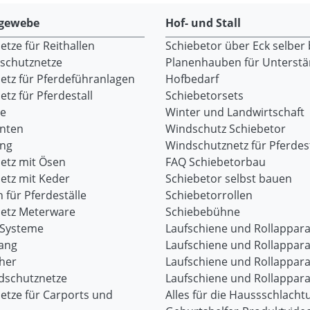
gewebe
Hof- und Stall
tze für Reithallen
Schiebetor über Eck selber
dschutznetze
Planenhauben für Unterst
etz für Pferdeführanlagen
Hofbedarf
tz für Pferdestall
Schiebetorsets
re
Winter und Landwirtschaft
onten
Windschutz Schiebetor
ang
Windschutznetz für Pferdest
etz mit Ösen
FAQ Schiebetorbau
etz mit Keder
Schiebetor selbst bauen
 für Pferdeställe
Schiebetorrollen
etz Meterware
Schiebebühne
-Systeme
Laufschiene und Rollappara
ang
Laufschiene und Rollappara
her
Laufschiene und Rollappara
dschutznetze
Laufschiene und Rollappara
etze für Carports und
Alles für die Haussschlacht