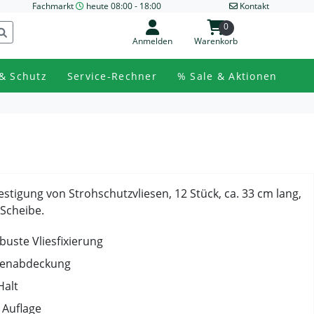
Fachmarkt
heute 08:00 - 18:00
Kontakt
0
Anmelden
Warenkorb
& Schutz
Service-Rechner
% Sale & Aktionen
estigung von Strohschutzvliesen, 12 Stück, ca. 33 cm lang,
Scheibe.
buste Vliesfixierung
llenabdeckung
Halt
 Auflage