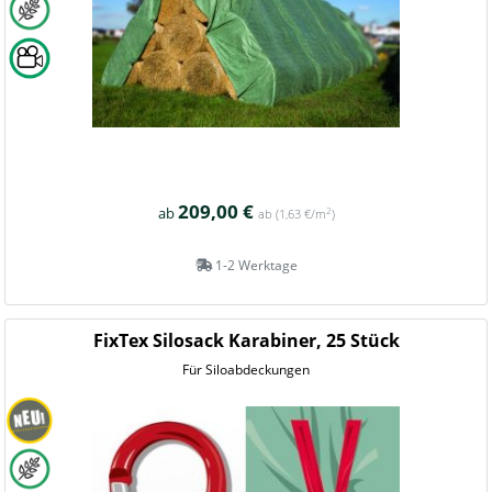
209,00 €
ab
2
ab
(1,63 €/m
)
1-2 Werktage
FixTex Silosack Karabiner, 25 Stück
Für Siloabdeckungen