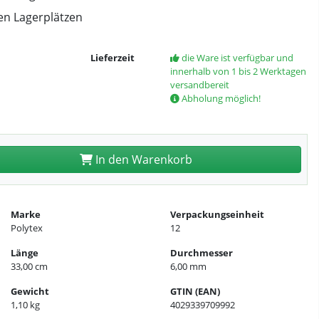
en Lagerplätzen
Lieferzeit
die Ware ist verfügbar und
innerhalb von 1 bis 2 Werktagen
versandbereit
Abholung möglich!
In den Warenkorb
Marke
Verpackungseinheit
Polytex
12
Länge
Durchmesser
33,00 cm
6,00 mm
Gewicht
GTIN (EAN)
1,10 kg
4029339709992