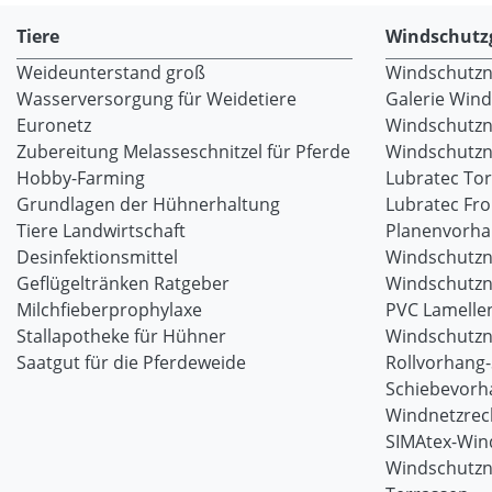
Tiere
Windschutz
Weideunterstand groß
Windschutzne
Wasserversorgung für Weidetiere
Galerie Win
Euronetz
Windschutzn
Zubereitung Melasseschnitzel für Pferde
Windschutzne
Hobby-Farming
Lubratec To
Grundlagen der Hühnerhaltung
Lubratec Fr
Tiere Landwirtschaft
Planenvorh
Desinfektionsmittel
Windschutzn
Geflügeltränken Ratgeber
Windschutzn
Milchfieberprophylaxe
PVC Lamellen
Stallapotheke für Hühner
Windschutzn
Saatgut für die Pferdeweide
Rollvorhang
Schiebevorh
Windnetzrec
SIMAtex-Win
Windschutzn