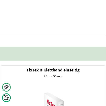
FixTex ® Klettband einseitig
25 m x 50 mm