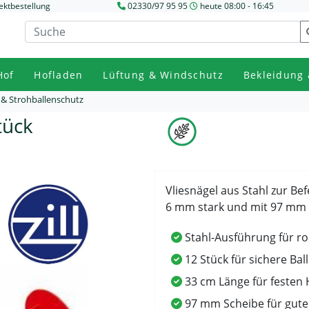
ektbestellung
02330/97 95 95
heute 08:00 - 16:45
Hof
Hofladen
Lüftung & Windschutz
Bekleidung 
 & Strohballenschutz
tück
Vliesnägel aus Stahl zur Bef
6 mm stark und mit 97 mm 
Stahl-Ausführung für ro
12 Stück für sichere Ba
33 cm Länge für festen 
97 mm Scheibe für gute