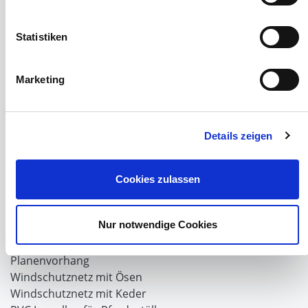
Grundlagen der Hühnerhaltung
Tiere Landwirtschaft
Statistiken
Desinfektionsmittel
Geflügeltränken Ratgeber
Milchfieberprophylaxe
Marketing
Stallapotheke für Hühner
Saatgut für die Pferdeweide
Details zeigen
Windschutzgewebe
Windschutznetze für Reithallen
Galerie Windschutznetze
Cookies zulassen
Windschutznetz für Pferdeführanlagen
Windschutznetz für Pferdestall
Nur notwendige Cookies
Lubratec Tore
Lubratec Fronten
Planenvorhang
Windschutznetz mit Ösen
Windschutznetz mit Keder