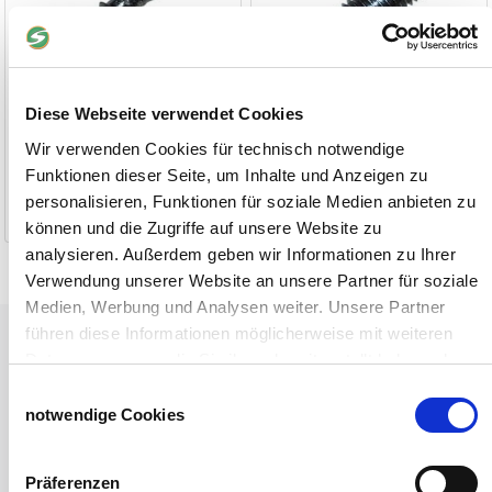
Diese Webseite verwendet Cookies
Wir verwenden Cookies für technisch notwendige
9,70 €
23,90 €
Funktionen dieser Seite, um Inhalte und Anzeigen zu
personalisieren, Funktionen für soziale Medien anbieten zu
1-2 Werktage
1-2 Werktage
können und die Zugriffe auf unsere Website zu
analysieren. Außerdem geben wir Informationen zu Ihrer
Verwendung unserer Website an unsere Partner für soziale
Medien, Werbung und Analysen weiter. Unsere Partner
Tiere
führen diese Informationen möglicherweise mit weiteren
Daten zusammen, die Sie ihnen bereitgestellt haben oder
Weideunterstand groß
die sie im Rahmen Ihrer Nutzung der Dienste gesammelt
Einwilligungsauswahl
Wasserversorgung für Weidetiere
haben.
notwendige Cookies
Euronetz
Impressum
Datenschutzerklärung
Zubereitung Melasseschnitzel für Pferde
Hobby-Farming
Präferenzen