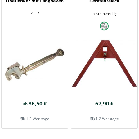
Oberlenker mit Fanghaken
Gerätedreieck
Kat. 2
maschinenseitig
86,50 €
67,90 €
ab
1-2 Werktage
1-2 Werktage