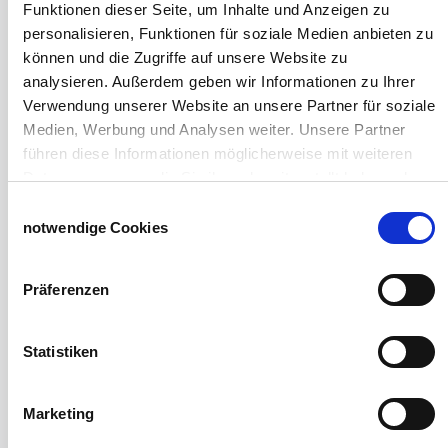
Funktionen dieser Seite, um Inhalte und Anzeigen zu
Hofbedarf
personalisieren, Funktionen für soziale Medien anbieten zu
Schiebetorsets
können und die Zugriffe auf unsere Website zu
Winter und Landwirtschaft
analysieren. Außerdem geben wir Informationen zu Ihrer
Windschutz Schiebetor
Verwendung unserer Website an unsere Partner für soziale
Windschutznetz für Pferdestall
Medien, Werbung und Analysen weiter. Unsere Partner
FAQ Schiebetorbau
führen diese Informationen möglicherweise mit weiteren
Schiebetor selbst bauen
Daten zusammen, die Sie ihnen bereitgestellt haben oder
Schiebetorrollen
die sie im Rahmen Ihrer Nutzung der Dienste gesammelt
Einwilligungsauswahl
Schiebebühne
haben.
notwendige Cookies
Laufschiene und Rollapparate Typ 10
Impressum
Datenschutzerklärung
Laufschiene und Rollapparate Typ 30
Laufschiene und Rollapparate Typ 40
Präferenzen
Laufschiene und Rollapparate Typ 50
Alles für die Haussschlachtung
Statistiken
Geburtshelfer-Produktvideo
Viehzucht
Produkte für die Landwirtschaft
Marketing
Laufschienen