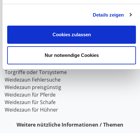
PVC-Lamellen als Schiebevorhang
Verriegelungen für Schiebetore und Türen
Details zeigen
Weidezaun
Weidezaun für Rinder
Cookies zulassen
Wolfabwehr
Der Weidezaun nach dem Winter
Nur notwendige Cookies
Weidezaun selber bauen
Weidezaunlitzen
Torgriffe oder Torsysteme
Weidezaun Fehlersuche
Weidezaun preisgünstig
Weidezaun für Pferde
Weidezaun für Schafe
Weidezaun für Hühner
Weitere nützliche Informationen / Themen