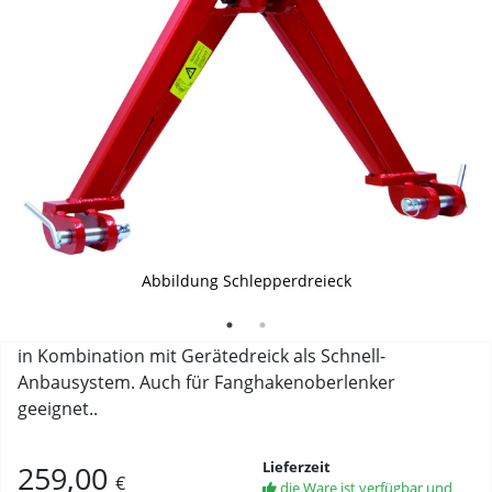
Abbildung Schlepperdreieck
Skizze Schlepperdreieck Kat 2
in Kombination mit Gerätedreick als Schnell-
Anbausystem. Auch für Fanghakenoberlenker
geeignet..
Lieferzeit
259,00
€
die Ware ist verfügbar und