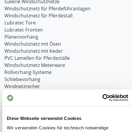
Galerie Windschutznetze
Windschutznetz für Pferdeführanlagen
Windschutznetz für Pferdestall
Lubratec Tore
Lubratec Fronten
Planenvorhang
Windschutznetz mit Ösen
Windschutznetz mit Keder
PVC Lamellen für Pferdeställe
Windschutznetz Meterware
Rollvorhang-Systeme
Schiebevorhang
Windnetzrecher
SIMAtex-Windschutznetze
Windschutznetze für Carports und Terrassen
Hof- und Stall
Diese Webseite verwendet Cookies
Schiebetor über Eck selber bauen
Wir verwenden Cookies für technisch notwendige
Planenhauben für Unterstände