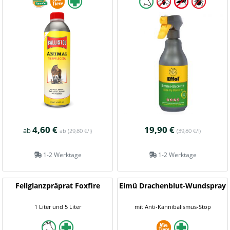
4,60 €
19,90 €
ab
ab
(29,80 €/l)
(39,80 €/l)
1-2 Werktage
1-2 Werktage
Fellglanzpräprat Foxfire
Eimü Drachenblut-Wundspray
1 Liter und 5 Liter
mit Anti-Kannibalismus-Stop