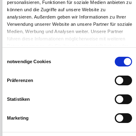
personalisieren, Funktionen für soziale Medien anbieten zu
Wasserversorgung für Weidetiere
können und die Zugriffe auf unsere Website zu
Euronetz
analysieren. Außerdem geben wir Informationen zu Ihrer
Zubereitung Melasseschnitzel für Pferde
Verwendung unserer Website an unsere Partner für soziale
Hobby-Farming
Medien, Werbung und Analysen weiter. Unsere Partner
Grundlagen der Hühnerhaltung
führen diese Informationen möglicherweise mit weiteren
Tiere Landwirtschaft
Daten zusammen, die Sie ihnen bereitgestellt haben oder
Desinfektionsmittel
die sie im Rahmen Ihrer Nutzung der Dienste gesammelt
Einwilligungsauswahl
Geflügeltränken Ratgeber
haben.
notwendige Cookies
Milchfieberprophylaxe
Impressum
Datenschutzerklärung
Stallapotheke für Hühner
Saatgut für die Pferdeweide
Präferenzen
Windschutzgewebe
Statistiken
Windschutznetze für Reithallen
Galerie Windschutznetze
Windschutznetz für Pferdeführanlagen
Marketing
Windschutznetz für Pferdestall
Lubratec Tore