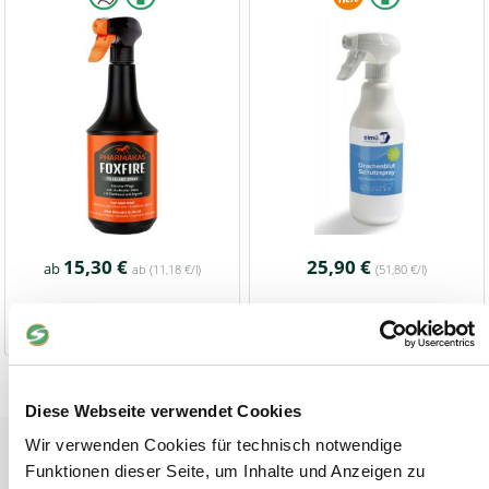
15,30 €
25,90 €
ab
ab
(11,18 €/l)
(51,80 €/l)
1-2 Werktage
1-2 Werktage
Diese Webseite verwendet Cookies
Tiere
Wir verwenden Cookies für technisch notwendige
Funktionen dieser Seite, um Inhalte und Anzeigen zu
Weideunterstand groß