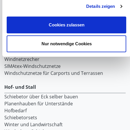
Lubratec Fronten
Details zeigen
Planenvorhang
Windschutznetz mit Ösen
Windschutznetz mit Keder
Cookies zulassen
PVC Lamellen für Pferdeställe
Windschutznetz Meterware
Nur notwendige Cookies
Rollvorhang-Systeme
Schiebevorhang
Windnetzrecher
SIMAtex-Windschutznetze
Windschutznetze für Carports und Terrassen
Hof- und Stall
Schiebetor über Eck selber bauen
Planenhauben für Unterstände
Hofbedarf
Schiebetorsets
Winter und Landwirtschaft