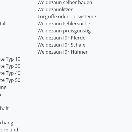
Weidezaun selber bauen
Weidezaunlitzen
Torgriffe oder Torsysteme
all
Weidezaun Fehlersuche
Weidezaun preisgünstig
Weidezaun für Pferde
Weidezaun für Schafe
Weidezaun für Hühner
te Typ 10
te Typ 30
te Typ 40
te Typ 50
ung
o
haft
orhang
tore und