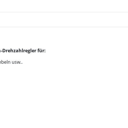
-Drehzahlregler für:
beln usw..