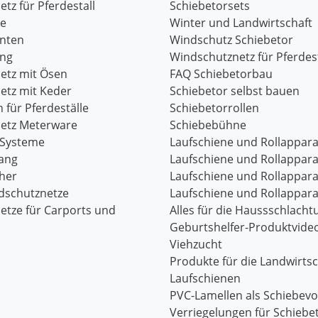
tz für Pferdestall
Schiebetorsets
re
Winter und Landwirtschaft
onten
Windschutz Schiebetor
ang
Windschutznetz für Pferdest
etz mit Ösen
FAQ Schiebetorbau
etz mit Keder
Schiebetor selbst bauen
 für Pferdeställe
Schiebetorrollen
etz Meterware
Schiebebühne
-Systeme
Laufschiene und Rollappara
ang
Laufschiene und Rollappara
her
Laufschiene und Rollappara
dschutznetze
Laufschiene und Rollappara
etze für Carports und
Alles für die Haussschlacht
Geburtshelfer-Produktvide
Viehzucht
Produkte für die Landwirtsc
Laufschienen
PVC-Lamellen als Schiebev
Verriegelungen für Schiebe