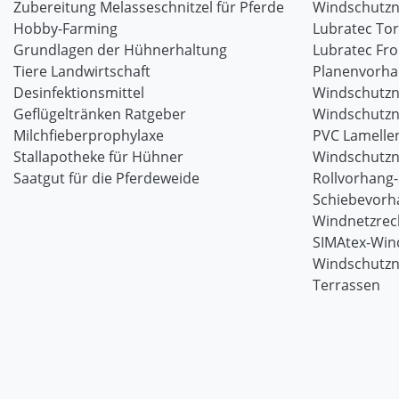
Zubereitung Melasseschnitzel für Pferde
Windschutzne
Hobby-Farming
Lubratec To
Grundlagen der Hühnerhaltung
Lubratec Fr
Tiere Landwirtschaft
Planenvorh
Desinfektionsmittel
Windschutzn
Geflügeltränken Ratgeber
Windschutzn
Milchfieberprophylaxe
PVC Lamellen
Stallapotheke für Hühner
Windschutzn
Saatgut für die Pferdeweide
Rollvorhang
Schiebevorh
Windnetzrec
SIMAtex-Win
Windschutzn
Terrassen