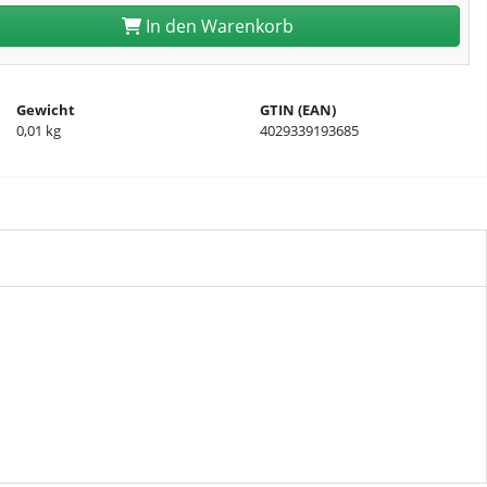
In den Warenkorb
Gewicht
GTIN (EAN)
0,01 kg
4029339193685