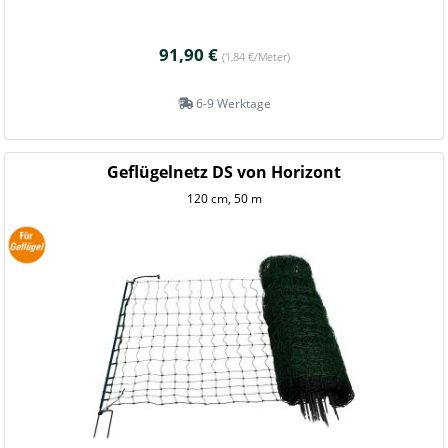
91,90 €
(1,84 €/Meter)
6-9 Werktage
Geflügelnetz DS von Horizont
120 cm, 50 m