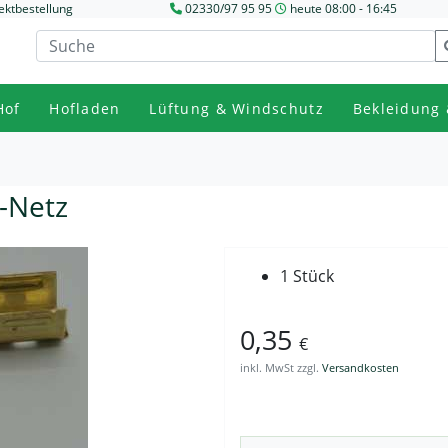
ektbestellung
02330/97 95 95
heute 08:00 - 16:45
Hof
Hofladen
Lüftung & Windschutz
Bekleidung 
-Netz
1 Stück
0,35
€
inkl. MwSt zzgl.
Versandkosten