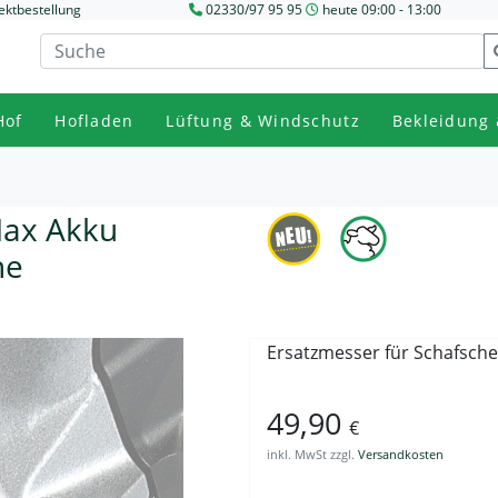
ektbestellung
02330/97 95 95
heute 09:00 - 13:00
Hof
Hofladen
Lüftung & Windschutz
Bekleidung 
Max Akku
ne
Ersatzmesser für Schafsch
49,90
€
inkl. MwSt zzgl.
Versandkosten