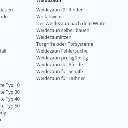
Weidezaun
 bauen
Weidezaun für Rinder
ände
Wolfabwehr
Der Weidezaun nach dem Winter
Weidezaun selber bauen
Weidezaunlitzen
Torgriffe oder Torsysteme
all
Weidezaun Fehlersuche
Weidezaun preisgünstig
Weidezaun für Pferde
Weidezaun für Schafe
Weidezaun für Hühner
te Typ 10
te Typ 30
te Typ 40
te Typ 50
ung
o