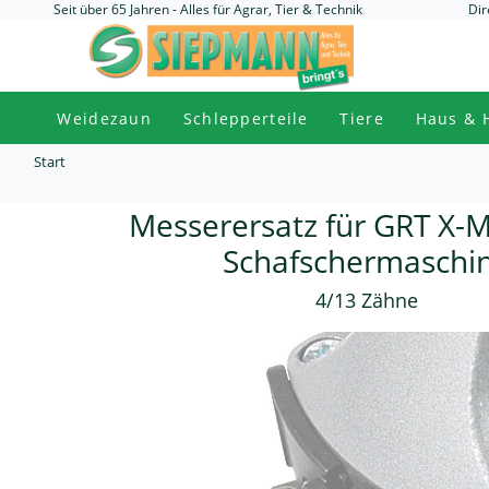
Seit über 65 Jahren - Alles für Agrar, Tier & Technik
Dir
Weidezaun
Schlepperteile
Tiere
Haus & 
Start
Messerersatz für GRT X-
Schafschermaschi
4/13 Zähne