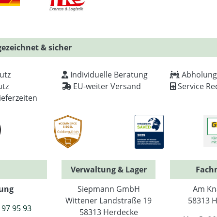
ezeichnet & sicher
utz
Individuelle Beratung
Abholung
tz
EU-weiter Versand
Service Re
ieferzeiten
Verwaltung & Lager
Fach
ung
Siepmann GmbH
Am Kn
Wittener Landstraße 19
58313 H
 97 95 93
58313 Herdecke