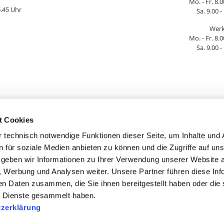
Mo. - Fr. 8.0
6.45 Uhr
Sa. 9.00 -
Werk
Mo. - Fr. 8.0
Sa. 9.00 -
t Cookies
htliche Informationen
Service & Hilfe
 technisch notwendige Funktionen dieser Seite, um Inhalte und
AGB
Versandkosten
n für soziale Medien anbieten zu können und die Zugriffe auf un
Mängelhaftung
Lieferinformatione
geben wir Informationen zu Ihrer Verwendung unserer Website 
Widerrufsrecht
Umtausch & Retour
n, Werbung und Analysen weiter. Unsere Partner führen diese In
Impressum
Zahlungsinformatio
en Daten zusammen, die Sie ihnen bereitgestellt haben oder die 
atenschutzerklärung
Lieferinformatione
 Dienste gesammelt haben.
ie-Einwilligung ändern
zerklärung