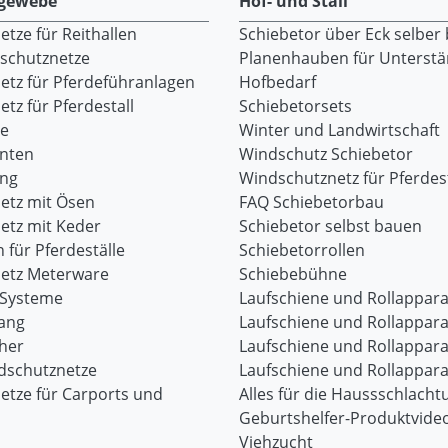
gewebe
Hof- und Stall
tze für Reithallen
Schiebetor über Eck selber
dschutznetze
Planenhauben für Unterst
etz für Pferdeführanlagen
Hofbedarf
tz für Pferdestall
Schiebetorsets
re
Winter und Landwirtschaft
onten
Windschutz Schiebetor
ang
Windschutznetz für Pferdest
etz mit Ösen
FAQ Schiebetorbau
etz mit Keder
Schiebetor selbst bauen
 für Pferdeställe
Schiebetorrollen
etz Meterware
Schiebebühne
-Systeme
Laufschiene und Rollappara
ang
Laufschiene und Rollappara
her
Laufschiene und Rollappara
dschutznetze
Laufschiene und Rollappara
etze für Carports und
Alles für die Haussschlacht
Geburtshelfer-Produktvide
Viehzucht