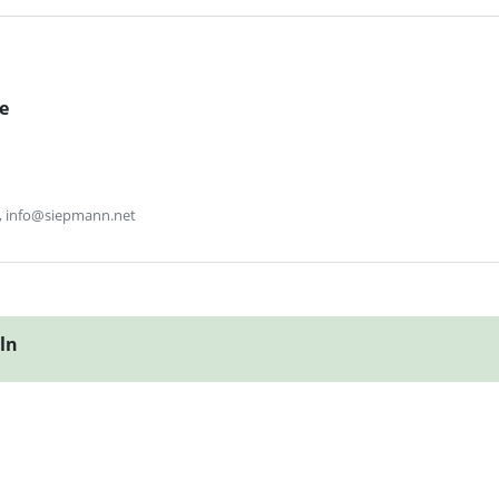
e
, info@siepmann.net
eln