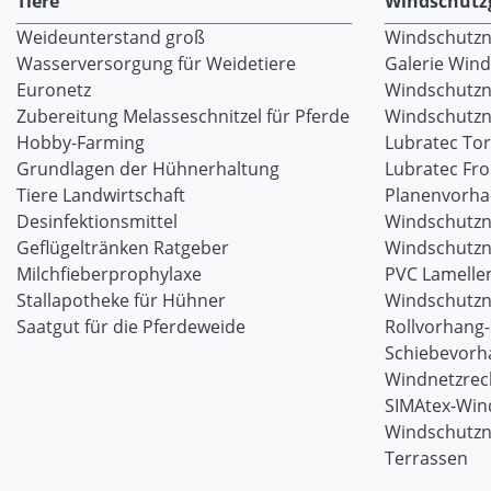
Tiere
Windschutz
Weideunterstand groß
Windschutzne
Wasserversorgung für Weidetiere
Galerie Win
Euronetz
Windschutzn
Zubereitung Melasseschnitzel für Pferde
Windschutzne
Hobby-Farming
Lubratec To
Grundlagen der Hühnerhaltung
Lubratec Fr
Tiere Landwirtschaft
Planenvorh
Desinfektionsmittel
Windschutzn
Geflügeltränken Ratgeber
Windschutzn
Milchfieberprophylaxe
PVC Lamellen
Stallapotheke für Hühner
Windschutzn
Saatgut für die Pferdeweide
Rollvorhang
Schiebevorh
Windnetzrec
SIMAtex-Win
Windschutzn
Terrassen