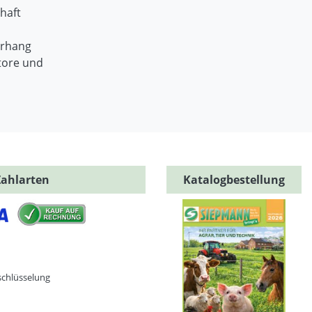
haft
orhang
tore und
Zahlarten
Katalogbestellung
schlüsselung