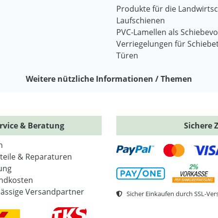
Produkte für die Landwirtsc
Laufschienen
PVC-Lamellen als Schiebev
Verriegelungen für Schiebe
Türen
Weitere nützliche Informationen / Themen
rvice & Beratung
Sichere 
n
zteile & Reparaturen
ung
ndkosten
lässige Versandpartner
Sicher Einkaufen durch SSL-Ver