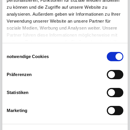
personalisieren, Funktionen für soziale Medien anbieten
Geburtshelfer-Produktvideo
zu können und die Zugriffe auf unsere Website zu
Viehzucht
analysieren. Außerdem geben wir Informationen zu Ihrer
Produkte für die Landwirtschaft
Verwendung unserer Website an unsere Partner für
Laufschienen
soziale Medien, Werbung und Analysen weiter. Unsere
PVC-Lamellen als Schiebevorhang
Partner führen diese Informationen möglicherweise mit
Verriegelungen für Schiebetore und Türen
weiteren Daten zusammen, die Sie ihnen bereitgestellt
haben oder die sie im Rahmen Ihrer Nutzung der Dienste
Einwilligungsauswahl
Weidezaun
gesammelt haben.
notwendige Cookies
Weidezaun für Rinder
Impressum
Datenschutzerklärung
Wolfabwehr
Präferenzen
Der Weidezaun nach dem Winter
Weidezaun selber bauen
Weidezaunlitzen
Statistiken
Torgriffe oder Torsysteme
Weidezaun Fehlersuche
Weidezaun preisgünstig
Marketing
Weidezaun für Pferde
Weidezaun für Schafe