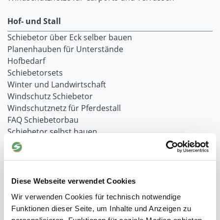
Hof- und Stall
Schiebetor über Eck selber bauen
Planenhauben für Unterstände
Hofbedarf
Schiebetorsets
Winter und Landwirtschaft
Windschutz Schiebetor
Windschutznetz für Pferdestall
FAQ Schiebetorbau
Schiebetor selbst bauen
Schiebetorrollen
Schiebebühne
Laufschiene und Rollapparate Typ 10
Laufschiene und Rollapparate Typ 30
Diese Webseite verwendet Cookies
Laufschiene und Rollapparate Typ 40
Wir verwenden Cookies für technisch notwendige
Laufschiene und Rollapparate Typ 50
Funktionen dieser Seite, um Inhalte und Anzeigen zu
Alles für die Haussschlachtung