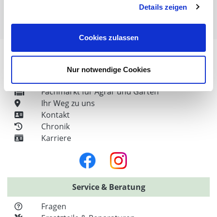
Weidezaun für Hühner
Details zeigen
Weitere nützliche Informationen / Themen
Cookies zulassen
Nur notwendige Cookies
Unser Unternehmen
Fachmarkt für Agrar und Garten
Ihr Weg zu uns
Kontakt
Chronik
Karriere
Service & Beratung
Fragen