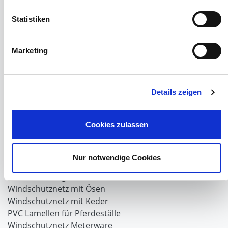
Tiere Landwirtschaft
Desinfektionsmittel
Statistiken
Geflügeltränken Ratgeber
Milchfieberprophylaxe
Stallapotheke für Hühner
Marketing
Saatgut für die Pferdeweide
Windschutzgewebe
Details zeigen
Windschutznetze für Reithallen
Galerie Windschutznetze
Cookies zulassen
Windschutznetz für Pferdeführanlagen
Windschutznetz für Pferdestall
Lubratec Tore
Nur notwendige Cookies
Lubratec Fronten
Planenvorhang
Windschutznetz mit Ösen
Windschutznetz mit Keder
PVC Lamellen für Pferdeställe
Windschutznetz Meterware