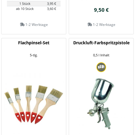
1 Stück
3,95 €
ab 10 Stück
3,60 €
9,50 €
1-2 Werktage
1-2 Werktage
Flachpinsel-Set
Druckluft-Farbspritzpistole
5-tlg.
0,5 l Inhalt