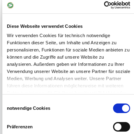
Diese Webseite verwendet Cookies
1 Stück
13,90 €
ab 3 Stück
12,90 €
Wir verwenden Cookies für technisch notwendige
Funktionen dieser Seite, um Inhalte und Anzeigen zu
1-2 Werktage
personalisieren, Funktionen für soziale Medien anbieten zu
können und die Zugriffe auf unsere Website zu
analysieren. Außerdem geben wir Informationen zu Ihrer
Verwendung unserer Website an unsere Partner für soziale
Medien, Werbung und Analysen weiter. Unsere Partner
Tiere
führen diese Informationen möglicherweise mit weiteren
Weideunterstand groß
Daten zusammen, die Sie ihnen bereitgestellt haben oder
Wasserversorgung für Weidetiere
die sie im Rahmen Ihrer Nutzung der Dienste gesammelt
Einwilligungsauswahl
Euronetz
haben.
notwendige Cookies
Zubereitung Melasseschnitzel für Pferde
Impressum
Datenschutzerklärung
Hobby-Farming
Präferenzen
Grundlagen der Hühnerhaltung