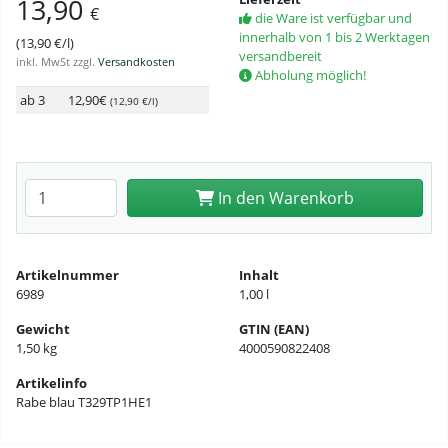
13,90
€
die Ware ist verfügbar und
innerhalb von 1 bis 2 Werktagen
(13,90 €/l)
versandbereit
inkl. MwSt zzgl.
Versandkosten
Abholung möglich!
ab 3
12,90€
(12,90 €/l)
Anzahl eingeben
In den Warenkorb
Artikelnummer
Inhalt
6989
1,00 l
Gewicht
GTIN (EAN)
1,50 kg
4000590822408
Artikelinfo
Rabe blau T329TP1HE1