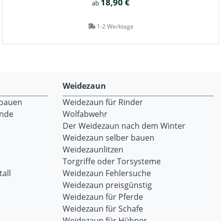
18,90 €
ab
1-2 Werktage
Weidezaun
 bauen
Weidezaun für Rinder
ände
Wolfabwehr
Der Weidezaun nach dem Winter
Weidezaun selber bauen
Weidezaunlitzen
Torgriffe oder Torsysteme
all
Weidezaun Fehlersuche
Weidezaun preisgünstig
Weidezaun für Pferde
Weidezaun für Schafe
Weidezaun für Hühner