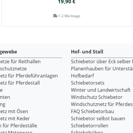
19,90 €
1-2 Werktage
gewebe
Hof- und Stall
tze für Reithallen
Schiebetor über Eck selber
dschutznetze
Planenhauben für Unterst
etz für Pferdeführanlagen
Hofbedarf
tz für Pferdestall
Schiebetorsets
re
Winter und Landwirtschaft
onten
Windschutz Schiebetor
ang
Windschutznetz für Pferdest
etz mit Ösen
FAQ Schiebetorbau
etz mit Keder
Schiebetor selbst bauen
 für Pferdeställe
Schiebetorrollen
etz Meterware
Schiebebühne