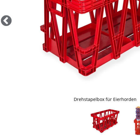
Ein- und Auspackhilfe, Kunststoffhorden und Eier sind nich
Drehstapelbox für Eierhorden