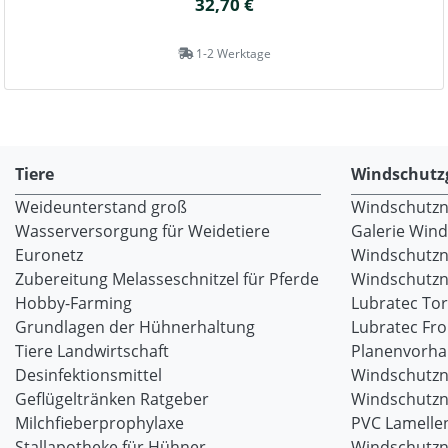
32,70 €
1-2 Werktage
Tiere
Windschutz
Weideunterstand groß
Windschutzne
Wasserversorgung für Weidetiere
Galerie Win
Euronetz
Windschutzn
Zubereitung Melasseschnitzel für Pferde
Windschutzne
Hobby-Farming
Lubratec To
Grundlagen der Hühnerhaltung
Lubratec Fr
Tiere Landwirtschaft
Planenvorh
Desinfektionsmittel
Windschutzn
Geflügeltränken Ratgeber
Windschutzn
Milchfieberprophylaxe
PVC Lamellen
Stallapotheke für Hühner
Windschutzn