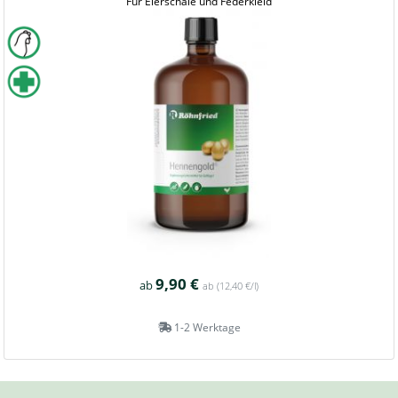
Für Eierschale und Federkleid
9,90 €
ab
ab
(12,40 €/l)
1-2 Werktage