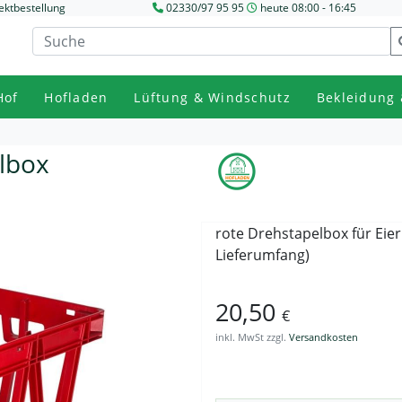
ektbestellung
02330/97 95 95
heute 08:00 - 16:45
Hof
Hofladen
Lüftung & Windschutz
Bekleidung 
lbox
rote Drehstapelbox für Eie
Lieferumfang)
20,50
€
inkl. MwSt zzgl.
Versandkosten