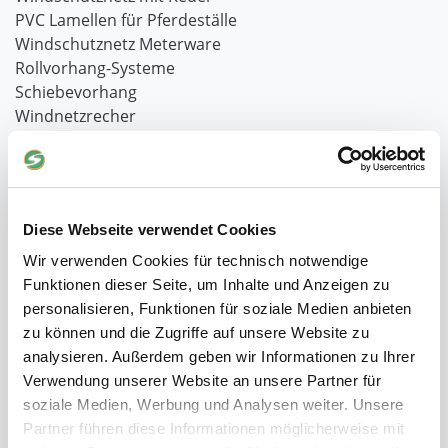
PVC Lamellen für Pferdeställe
Windschutznetz Meterware
Rollvorhang-Systeme
Schiebevorhang
Windnetzrecher
SIMAtex-Windschutznetze
Windschutznetze für Carports und Terrassen
Hof- und Stall
Diese Webseite verwendet Cookies
Schiebetor über Eck selber bauen
Wir verwenden Cookies für technisch notwendige
Planenhauben für Unterstände
Funktionen dieser Seite, um Inhalte und Anzeigen zu
Hofbedarf
personalisieren, Funktionen für soziale Medien anbieten
Schiebetorsets
zu können und die Zugriffe auf unsere Website zu
Winter und Landwirtschaft
analysieren. Außerdem geben wir Informationen zu Ihrer
Windschutz Schiebetor
Verwendung unserer Website an unsere Partner für
Windschutznetz für Pferdestall
soziale Medien, Werbung und Analysen weiter. Unsere
FAQ Schiebetorbau
Partner führen diese Informationen möglicherweise mit
Schiebetor selbst bauen