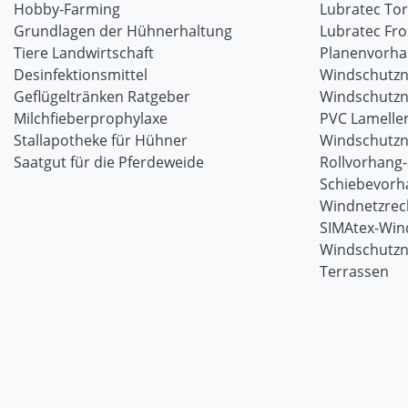
Hobby-Farming
Lubratec To
Grundlagen der Hühnerhaltung
Lubratec Fr
Tiere Landwirtschaft
Planenvorh
Desinfektionsmittel
Windschutzn
Geflügeltränken Ratgeber
Windschutzn
Milchfieberprophylaxe
PVC Lamellen
Stallapotheke für Hühner
Windschutzn
Saatgut für die Pferdeweide
Rollvorhang
Schiebevorh
Windnetzrec
SIMAtex-Win
Windschutzn
Terrassen