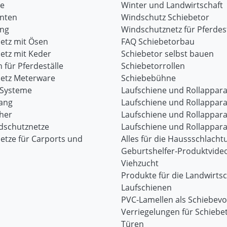
re
Winter und Landwirtschaft
onten
Windschutz Schiebetor
ang
Windschutznetz für Pferdest
etz mit Ösen
FAQ Schiebetorbau
etz mit Keder
Schiebetor selbst bauen
 für Pferdeställe
Schiebetorrollen
etz Meterware
Schiebebühne
-Systeme
Laufschiene und Rollappara
ang
Laufschiene und Rollappara
her
Laufschiene und Rollappara
dschutznetze
Laufschiene und Rollappara
etze für Carports und
Alles für die Haussschlacht
Geburtshelfer-Produktvide
Viehzucht
Produkte für die Landwirtsc
Laufschienen
PVC-Lamellen als Schiebev
Verriegelungen für Schiebe
Türen