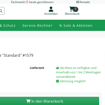
Fachmarkt
heute geschlossen
Kontakt
0
Anmelden
Warenkorb
& Schutz
Service-Rechner
% Sale & Aktionen
e "Standard" #1579
Lieferzeit
die Ware ist verfügbar und
innerhalb von 1 bis 2 Werktagen
versandbereit
Abholung möglich!
In den Warenkorb