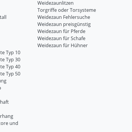
Weidezaunlitzen
Torgriffe oder Torsysteme
all
Weidezaun Fehlersuche
Weidezaun preisgünstig
Weidezaun für Pferde
Weidezaun für Schafe
Weidezaun für Hühner
te Typ 10
te Typ 30
te Typ 40
te Typ 50
ung
o
haft
orhang
tore und