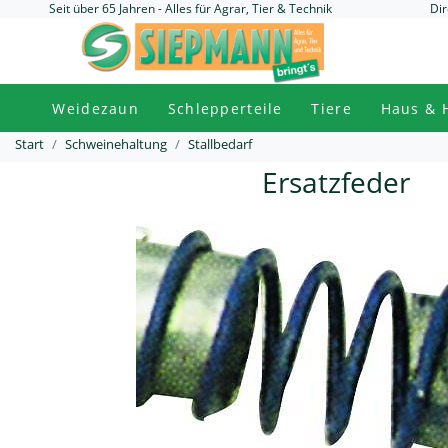
Seit über 65 Jahren - Alles für Agrar, Tier & Technik
Dir
Weidezaun
Schlepperteile
Tiere
Haus & 
Start
Schweinehaltung
Stallbedarf
Ersatzfeder