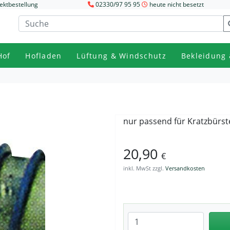
ektbestellung
02330/97 95 95
heute nicht besetzt
Hof
Hofladen
Lüftung & Windschutz
Bekleidung 
nur passend für Kratzbürst
20,90
€
inkl. MwSt zzgl.
Versandkosten
Anzahl eingeben