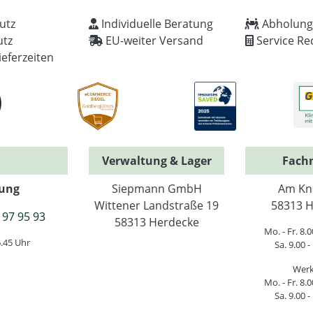
utz
Individuelle Beratung
Abholung
tz
EU-weiter Versand
Service Re
ieferzeiten
Verwaltung & Lager
Fach
ung
Siepmann GmbH
Am Kn
Wittener Landstraße 19
58313 H
 97 95 93
58313 Herdecke
Mo. - Fr. 8.0
6.45 Uhr
Sa. 9.00 -
Werk
Mo. - Fr. 8.0
Sa. 9.00 -