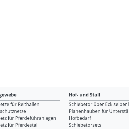
gewebe
Hof- und Stall
tze für Reithallen
Schiebetor über Eck selber
dschutznetze
Planenhauben für Unterst
etz für Pferdeführanlagen
Hofbedarf
tz für Pferdestall
Schiebetorsets