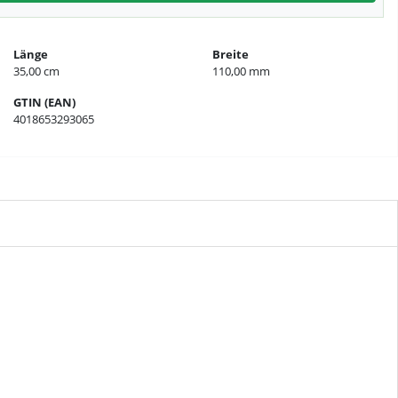
Länge
Breite
35,00 cm
110,00 mm
GTIN (EAN)
4018653293065