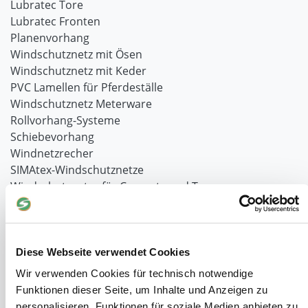
Lubratec Tore
Lubratec Fronten
Planenvorhang
Windschutznetz mit Ösen
Windschutznetz mit Keder
PVC Lamellen für Pferdeställe
Windschutznetz Meterware
Rollvorhang-Systeme
Schiebevorhang
Windnetzrecher
SIMAtex-Windschutznetze
Windschutznetze für Carports und Terrassen
Hof- und Stall
Schiebetor über Eck selber bauen
Diese Webseite verwendet Cookies
Planenhauben für Unterstände
Hofbedarf
Wir verwenden Cookies für technisch notwendige
Schiebetorsets
Funktionen dieser Seite, um Inhalte und Anzeigen zu
personalisieren, Funktionen für soziale Medien anbieten zu