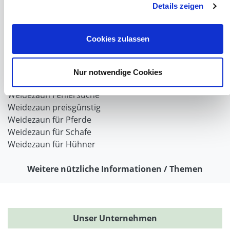
Weidezaun
Details zeigen
Weidezaun für Rinder
Wolfabwehr
Cookies zulassen
Der Weidezaun nach dem Winter
Weidezaun selber bauen
Weidezaunlitzen
Nur notwendige Cookies
Torgriffe oder Torsysteme
Weidezaun Fehlersuche
Weidezaun preisgünstig
Weidezaun für Pferde
Weidezaun für Schafe
Weidezaun für Hühner
Weitere nützliche Informationen / Themen
Unser Unternehmen