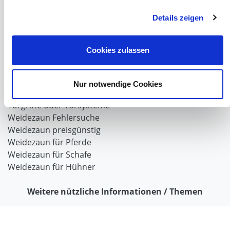
Verriegelungen für Schiebetore und Türen
Details zeigen
Weidezaun
Weidezaun für Rinder
Cookies zulassen
Wolfabwehr
Der Weidezaun nach dem Winter
Weidezaun selber bauen
Nur notwendige Cookies
Weidezaunlitzen
Torgriffe oder Torsysteme
Weidezaun Fehlersuche
Weidezaun preisgünstig
Weidezaun für Pferde
Weidezaun für Schafe
Weidezaun für Hühner
Weitere nützliche Informationen / Themen