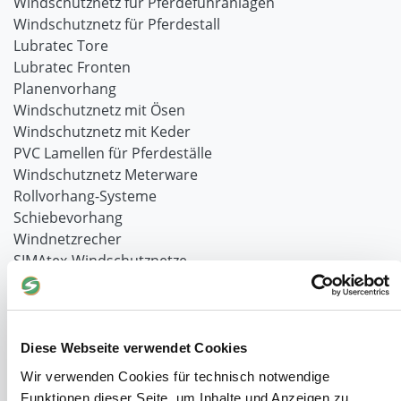
Windschutznetz für Pferdeführanlagen
Windschutznetz für Pferdestall
Lubratec Tore
Lubratec Fronten
Planenvorhang
Windschutznetz mit Ösen
Windschutznetz mit Keder
PVC Lamellen für Pferdeställe
Windschutznetz Meterware
Rollvorhang-Systeme
Schiebevorhang
Windnetzrecher
SIMAtex-Windschutznetze
Windschutznetze für Carports und Terrassen
Hof- und Stall
Diese Webseite verwendet Cookies
Schiebetor über Eck selber bauen
Planenhauben für Unterstände
Wir verwenden Cookies für technisch notwendige
Hofbedarf
Funktionen dieser Seite, um Inhalte und Anzeigen zu