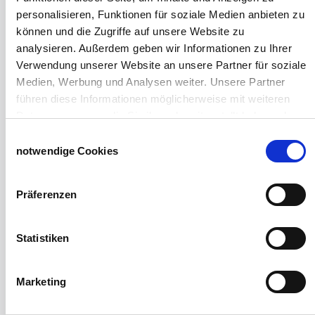
Schiebetorsets
personalisieren, Funktionen für soziale Medien anbieten zu
Winter und Landwirtschaft
können und die Zugriffe auf unsere Website zu
Windschutz Schiebetor
analysieren. Außerdem geben wir Informationen zu Ihrer
Windschutznetz für Pferdestall
Verwendung unserer Website an unsere Partner für soziale
FAQ Schiebetorbau
Medien, Werbung und Analysen weiter. Unsere Partner
Schiebetor selbst bauen
führen diese Informationen möglicherweise mit weiteren
Schiebetorrollen
Daten zusammen, die Sie ihnen bereitgestellt haben oder
Schiebebühne
die sie im Rahmen Ihrer Nutzung der Dienste gesammelt
Einwilligungsauswahl
Laufschiene und Rollapparate Typ 10
haben.
notwendige Cookies
Laufschiene und Rollapparate Typ 30
Impressum
Datenschutzerklärung
Laufschiene und Rollapparate Typ 40
Präferenzen
Laufschiene und Rollapparate Typ 50
Alles für die Haussschlachtung
Geburtshelfer-Produktvideo
Statistiken
Viehzucht
Produkte für die Landwirtschaft
Marketing
Laufschienen
PVC-Lamellen als Schiebevorhang