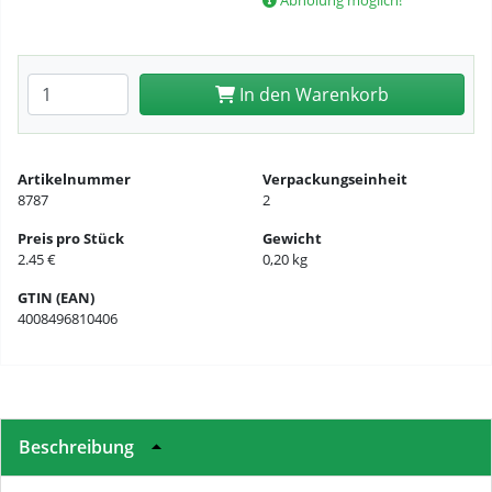
Abholung möglich!
Anzahl eingeben
In den Warenkorb
Artikelnummer
Verpackungseinheit
8787
2
Preis pro Stück
Gewicht
2.45 €
0,20 kg
GTIN (EAN)
4008496810406
Beschreibung