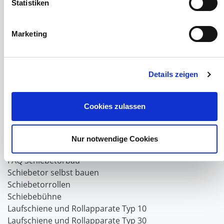
Statistiken
Windnetzrecher
SIMAtex-Windschutznetze
Marketing
Windschutznetze für Carports und Terrassen
Hof- und Stall
Details zeigen
Schiebetor über Eck selber bauen
Planenhauben für Unterstände
Hofbedarf
Cookies zulassen
Schiebetorsets
Winter und Landwirtschaft
Windschutz Schiebetor
Nur notwendige Cookies
Windschutznetz für Pferdestall
FAQ Schiebetorbau
Schiebetor selbst bauen
Schiebetorrollen
Schiebebühne
Laufschiene und Rollapparate Typ 10
Laufschiene und Rollapparate Typ 30