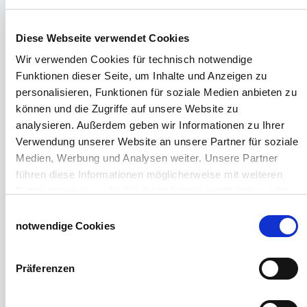
Geflügeltränken Ratgeber
Milchfieberprophylaxe
Stallapotheke für Hühner
Diese Webseite verwendet Cookies
Saatgut für die Pferdeweide
Wir verwenden Cookies für technisch notwendige
Funktionen dieser Seite, um Inhalte und Anzeigen zu
Windschutzgewebe
personalisieren, Funktionen für soziale Medien anbieten zu
Windschutznetze für Reithallen
können und die Zugriffe auf unsere Website zu
Galerie Windschutznetze
analysieren. Außerdem geben wir Informationen zu Ihrer
Windschutznetz für Pferdeführanlagen
Verwendung unserer Website an unsere Partner für soziale
Windschutznetz für Pferdestall
Medien, Werbung und Analysen weiter. Unsere Partner
Lubratec Tore
führen diese Informationen möglicherweise mit weiteren
Lubratec Fronten
Daten zusammen, die Sie ihnen bereitgestellt haben oder
Planenvorhang
die sie im Rahmen Ihrer Nutzung der Dienste gesammelt
Einwilligungsauswahl
Windschutznetz mit Ösen
haben.
notwendige Cookies
Windschutznetz mit Keder
Impressum
Datenschutzerklärung
PVC Lamellen für Pferdeställe
Präferenzen
Windschutznetz Meterware
Rollvorhang-Systeme
Schiebevorhang