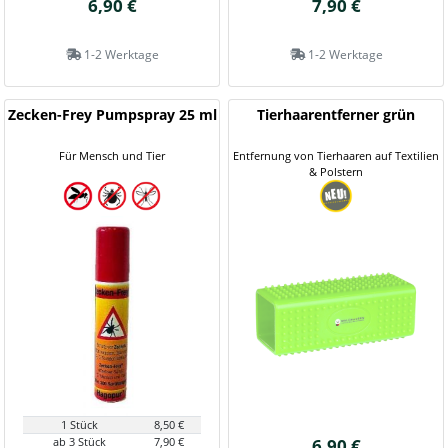
6,90 €
7,90 €
1-2 Werktage
1-2 Werktage
Zecken-Frey Pumpspray 25 ml
Tierhaarentferner grün
Für Mensch und Tier
Entfernung von Tierhaaren auf Textilien
& Polstern
1 Stück
8,50 €
ab 3 Stück
7,90 €
6,90 €