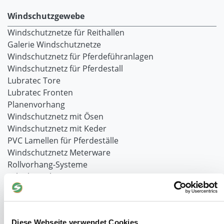
Windschutzgewebe
Windschutznetze für Reithallen
Galerie Windschutznetze
Windschutznetz für Pferdeführanlagen
Windschutznetz für Pferdestall
Lubratec Tore
Lubratec Fronten
Planenvorhang
Windschutznetz mit Ösen
Windschutznetz mit Keder
PVC Lamellen für Pferdeställe
Windschutznetz Meterware
Rollvorhang-Systeme
Schiebevorhang
Windnetzrecher
SIMAtex-Windschutznetze
Windschutznetze für Carports und Terrassen
Diese Webseite verwendet Cookies