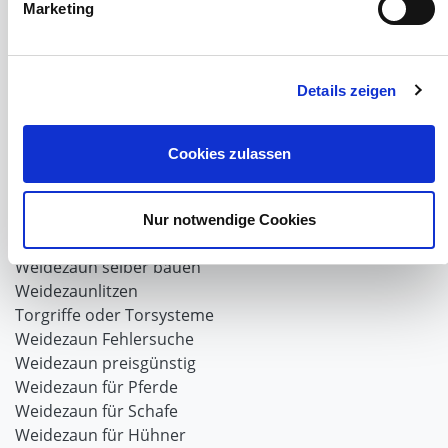
Marketing
Viehzucht
Produkte für die Landwirtschaft
Laufschienen
PVC-Lamellen als Schiebevorhang
Details zeigen
Verriegelungen für Schiebetore und Türen
Cookies zulassen
Weidezaun
Weidezaun für Rinder
Wolfabwehr
Nur notwendige Cookies
Der Weidezaun nach dem Winter
Weidezaun selber bauen
Weidezaunlitzen
Torgriffe oder Torsysteme
Weidezaun Fehlersuche
Weidezaun preisgünstig
Weidezaun für Pferde
Weidezaun für Schafe
Weidezaun für Hühner