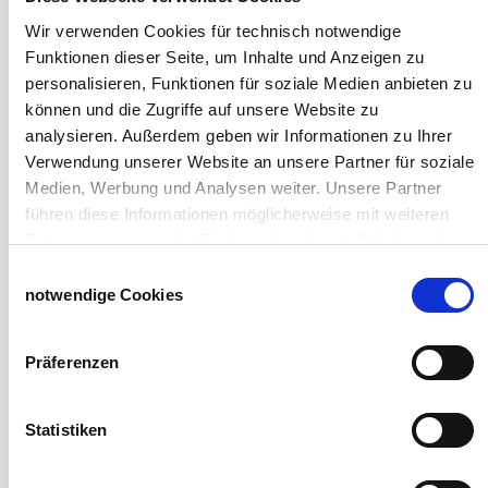
Hof- und Stall
Wir verwenden Cookies für technisch notwendige
Funktionen dieser Seite, um Inhalte und Anzeigen zu
Schiebetor über Eck selber bauen
personalisieren, Funktionen für soziale Medien anbieten zu
Planenhauben für Unterstände
können und die Zugriffe auf unsere Website zu
Hofbedarf
analysieren. Außerdem geben wir Informationen zu Ihrer
Schiebetorsets
Verwendung unserer Website an unsere Partner für soziale
Winter und Landwirtschaft
Medien, Werbung und Analysen weiter. Unsere Partner
Windschutz Schiebetor
führen diese Informationen möglicherweise mit weiteren
Windschutznetz für Pferdestall
Daten zusammen, die Sie ihnen bereitgestellt haben oder
FAQ Schiebetorbau
die sie im Rahmen Ihrer Nutzung der Dienste gesammelt
Schiebetor selbst bauen
Einwilligungsauswahl
haben.
notwendige Cookies
Schiebetorrollen
Impressum
Datenschutzerklärung
Schiebebühne
Laufschiene und Rollapparate Typ 10
Präferenzen
Laufschiene und Rollapparate Typ 30
Laufschiene und Rollapparate Typ 40
Laufschiene und Rollapparate Typ 50
Statistiken
Alles für die Haussschlachtung
Geburtshelfer-Produktvideo