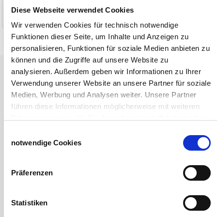
Diese Webseite verwendet Cookies
1-2 Werktage
1-2 Werktage
Wir verwenden Cookies für technisch notwendige
Funktionen dieser Seite, um Inhalte und Anzeigen zu
personalisieren, Funktionen für soziale Medien anbieten zu
können und die Zugriffe auf unsere Website zu
Tiere
analysieren. Außerdem geben wir Informationen zu Ihrer
Verwendung unserer Website an unsere Partner für soziale
Weideunterstand groß
Medien, Werbung und Analysen weiter. Unsere Partner
Wasserversorgung für Weidetiere
führen diese Informationen möglicherweise mit weiteren
Euronetz
Daten zusammen, die Sie ihnen bereitgestellt haben oder
Zubereitung Melasseschnitzel für Pferde
die sie im Rahmen Ihrer Nutzung der Dienste gesammelt
Hobby-Farming
Einwilligungsauswahl
haben.
Grundlagen der Hühnerhaltung
notwendige Cookies
Impressum
Datenschutzerklärung
Tiere Landwirtschaft
Desinfektionsmittel
Präferenzen
Geflügeltränken Ratgeber
Milchfieberprophylaxe
Stallapotheke für Hühner
Statistiken
Saatgut für die Pferdeweide