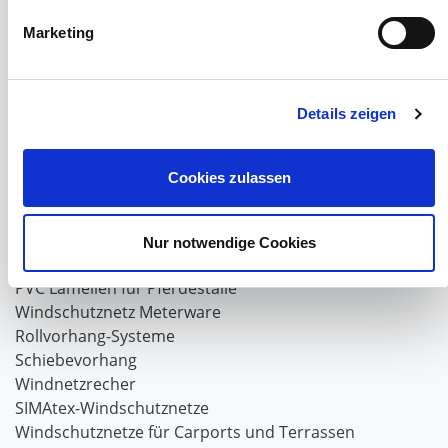
Marketing
Windschutzgewebe
Windschutznetze für Reithallen
Galerie Windschutznetze
Details zeigen
Windschutznetz für Pferdeführanlagen
Windschutznetz für Pferdestall
Lubratec Tore
Cookies zulassen
Lubratec Fronten
Planenvorhang
Windschutznetz mit Ösen
Nur notwendige Cookies
Windschutznetz mit Keder
PVC Lamellen für Pferdeställe
Windschutznetz Meterware
Rollvorhang-Systeme
Schiebevorhang
Windnetzrecher
SIMAtex-Windschutznetze
Windschutznetze für Carports und Terrassen