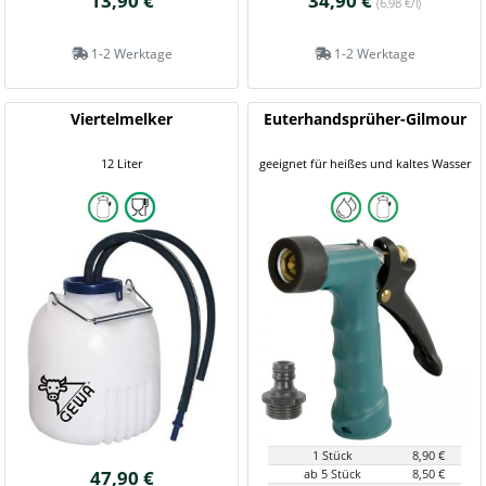
13,90 €
34,90 €
(6,98 €/l)
1-2 Werktage
1-2 Werktage
Viertelmelker
Euterhandsprüher-Gilmour
12 Liter
geeignet für heißes und kaltes Wasser
1 Stück
8,90 €
47,90 €
ab 5 Stück
8,50 €