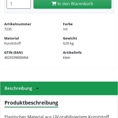
Anzahl eingeben
In den Warenkorb
Artikelnummer
Farbe
7235
rot
Material
Gewicht
Kunststoff
0,05 kg
GTIN (EAN)
Artikelinfo
4029339600404
klein
Beschreibung
Produktbeschreibung
Elastisches Material aus UV-stabilisiertem Kunststoff