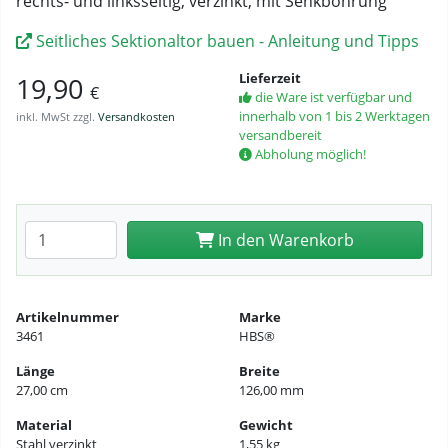
rechts- und linksseitig, verzinkt, mit Senkbohrung
Seitliches Sektionaltor bauen - Anleitung und Tipps
Lieferzeit
19,90
€
die Ware ist verfügbar und
innerhalb von 1 bis 2 Werktagen
inkl. MwSt zzgl.
Versandkosten
versandbereit
Abholung möglich!
Anzahl eingeben
In den Warenkorb
Artikelnummer
Marke
3461
HBS®
Länge
Breite
27,00 cm
126,00 mm
Material
Gewicht
Stahl verzinkt
1,55 kg