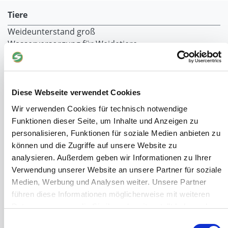
Tiere
Weideunterstand groß
Wasserversorgung für Weidetiere
Euronetz
Zubereitung Melasseschnitzel für Pferde
Hobby-Farming
Grundlagen der Hühnerhaltung
Diese Webseite verwendet Cookies
Tiere Landwirtschaft
Wir verwenden Cookies für technisch notwendige
Desinfektionsmittel
Funktionen dieser Seite, um Inhalte und Anzeigen zu
Geflügeltränken Ratgeber
personalisieren, Funktionen für soziale Medien anbieten zu
Milchfieberprophylaxe
können und die Zugriffe auf unsere Website zu
Stallapotheke für Hühner
analysieren. Außerdem geben wir Informationen zu Ihrer
Saatgut für die Pferdeweide
Verwendung unserer Website an unsere Partner für soziale
Medien, Werbung und Analysen weiter. Unsere Partner
Windschutzgewebe
führen diese Informationen möglicherweise mit weiteren
Windschutznetze für Reithallen
Daten zusammen, die Sie ihnen bereitgestellt haben oder
Galerie Windschutznetze
die sie im Rahmen Ihrer Nutzung der Dienste gesammelt
Einwilligungsauswahl