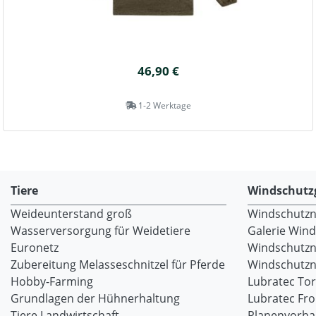
46,90 €
1-2 Werktage
Tiere
Windschutz
Weideunterstand groß
Windschutzne
Wasserversorgung für Weidetiere
Galerie Win
Euronetz
Windschutzn
Zubereitung Melasseschnitzel für Pferde
Windschutzne
Hobby-Farming
Lubratec To
Grundlagen der Hühnerhaltung
Lubratec Fr
Tiere Landwirtschaft
Planenvorh