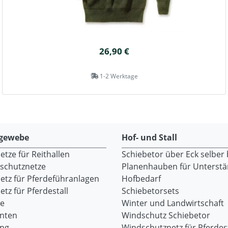
26,90 €
1-2 Werktage
gewebe
Hof- und Stall
tze für Reithallen
Schiebetor über Eck selber
dschutznetze
Planenhauben für Unterst
etz für Pferdeführanlagen
Hofbedarf
tz für Pferdestall
Schiebetorsets
re
Winter und Landwirtschaft
onten
Windschutz Schiebetor
ang
Windschutznetz für Pferdest