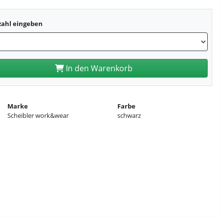
zahl eingeben
In den Warenkorb
Marke
Farbe
Scheibler work&wear
schwarz