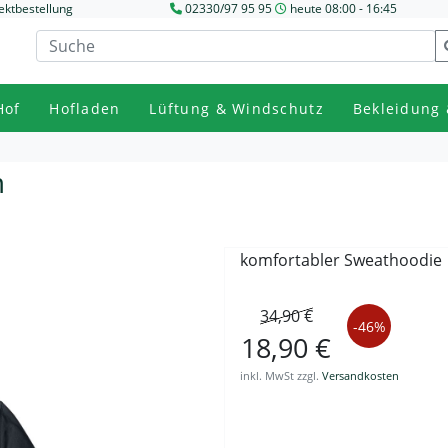
ektbestellung
02330/97 95 95
heute 08:00 - 16:45
Hof
Hofladen
Lüftung & Windschutz
Bekleidung 
m
komfortabler Sweathoodie
34,90 €
-46%
18,90 €
inkl. MwSt zzgl.
Versandkosten