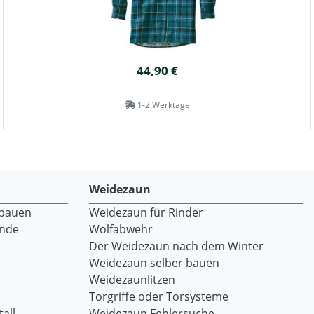
44,90 €
1-2 Werktage
Weidezaun
 bauen
Weidezaun für Rinder
ände
Wolfabwehr
Der Weidezaun nach dem Winter
Weidezaun selber bauen
Weidezaunlitzen
Torgriffe oder Torsysteme
all
Weidezaun Fehlersuche