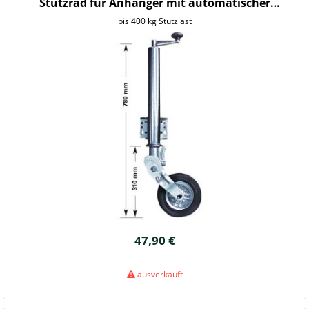
Stützrad für Anhänger mit automatischer
Klappvorrichtung
bis 400 kg Stützlast
47,90 €
ausverkauft