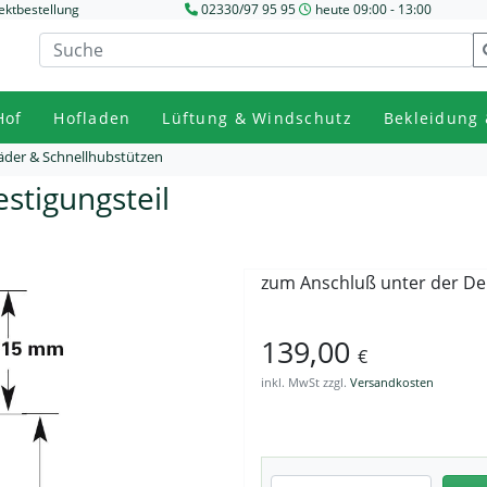
ektbestellung
02330/97 95 95
heute 09:00 - 13:00
Hof
Hofladen
Lüftung & Windschutz
Bekleidung 
äder & Schnellhubstützen
stigungsteil
zum Anschluß unter der De
139,00
€
inkl. MwSt zzgl.
Versandkosten