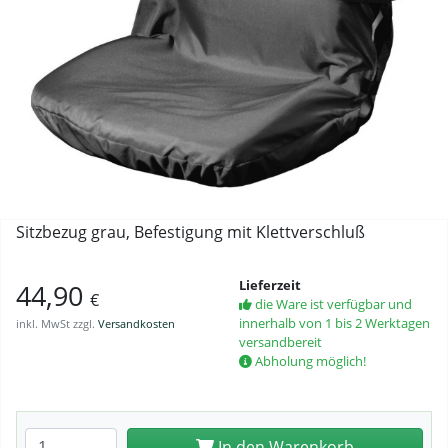
Sitzbezug grau, Befestigung mit Klettverschluß
Lieferzeit
44,90
€
die Ware ist verfügbar und
innerhalb von 1 bis 2 Werktagen
inkl. MwSt zzgl.
Versandkosten
versandbereit
Abholung möglich!
Anzahl eingeben
In den Warenkorb