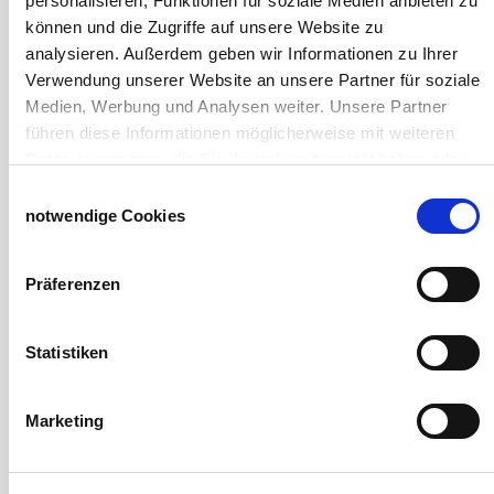
personalisieren, Funktionen für soziale Medien anbieten zu
Lubratec Fronten
können und die Zugriffe auf unsere Website zu
Planenvorhang
analysieren. Außerdem geben wir Informationen zu Ihrer
Windschutznetz mit Ösen
Verwendung unserer Website an unsere Partner für soziale
Windschutznetz mit Keder
Medien, Werbung und Analysen weiter. Unsere Partner
PVC Lamellen für Pferdeställe
führen diese Informationen möglicherweise mit weiteren
Windschutznetz Meterware
Daten zusammen, die Sie ihnen bereitgestellt haben oder
Rollvorhang-Systeme
die sie im Rahmen Ihrer Nutzung der Dienste gesammelt
Einwilligungsauswahl
Schiebevorhang
haben.
notwendige Cookies
Windnetzrecher
Impressum
Datenschutzerklärung
SIMAtex-Windschutznetze
Windschutznetze für Carports und Terrassen
Präferenzen
Hof- und Stall
Statistiken
Schiebetor über Eck selber bauen
Planenhauben für Unterstände
Marketing
Hofbedarf
Schiebetorsets
Winter und Landwirtschaft