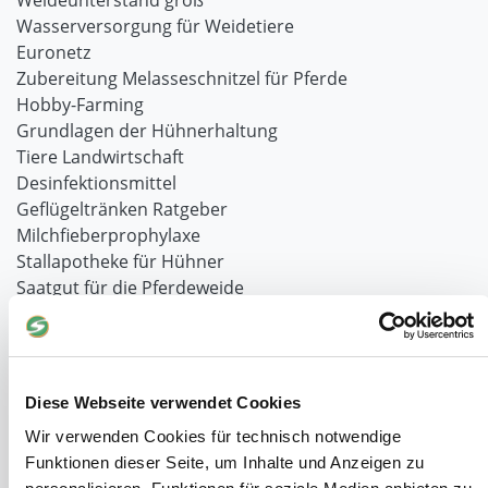
Weideunterstand groß
Wasserversorgung für Weidetiere
Euronetz
Zubereitung Melasseschnitzel für Pferde
Hobby-Farming
Grundlagen der Hühnerhaltung
Tiere Landwirtschaft
Desinfektionsmittel
Geflügeltränken Ratgeber
Milchfieberprophylaxe
Stallapotheke für Hühner
Saatgut für die Pferdeweide
Windschutzgewebe
Windschutznetze für Reithallen
Galerie Windschutznetze
Diese Webseite verwendet Cookies
Windschutznetz für Pferdeführanlagen
Wir verwenden Cookies für technisch notwendige
Windschutznetz für Pferdestall
Funktionen dieser Seite, um Inhalte und Anzeigen zu
Lubratec Tore