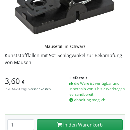
Mausefall in schwarz
Kunststofffallen mit 90° Schlagwinkel zur Bekämpfung
von Mäusen
Lieferzeit
3,60
€
die Ware ist verfügbar und
innerhalb von 1 bis 2 Werktagen
inkl. MwSt zzgl.
Versandkosten
versandbereit
Abholung möglich!
Anzahl eingeben
In den Warenkorb