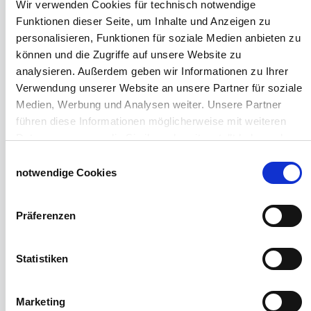
Windschutznetze für Reithallen
Wir verwenden Cookies für technisch notwendige
Galerie Windschutznetze
Funktionen dieser Seite, um Inhalte und Anzeigen zu
Windschutznetz für Pferdeführanlagen
personalisieren, Funktionen für soziale Medien anbieten zu
Windschutznetz für Pferdestall
können und die Zugriffe auf unsere Website zu
Lubratec Tore
analysieren. Außerdem geben wir Informationen zu Ihrer
Lubratec Fronten
Verwendung unserer Website an unsere Partner für soziale
Planenvorhang
Medien, Werbung und Analysen weiter. Unsere Partner
Windschutznetz mit Ösen
führen diese Informationen möglicherweise mit weiteren
Windschutznetz mit Keder
Daten zusammen, die Sie ihnen bereitgestellt haben oder
PVC Lamellen für Pferdeställe
die sie im Rahmen Ihrer Nutzung der Dienste gesammelt
Einwilligungsauswahl
Windschutznetz Meterware
haben.
notwendige Cookies
Rollvorhang-Systeme
Impressum
Datenschutzerklärung
Schiebevorhang
Präferenzen
Windnetzrecher
SIMAtex-Windschutznetze
Windschutznetze für Carports und Terrassen
Statistiken
Hof- und Stall
Marketing
Schiebetor über Eck selber bauen