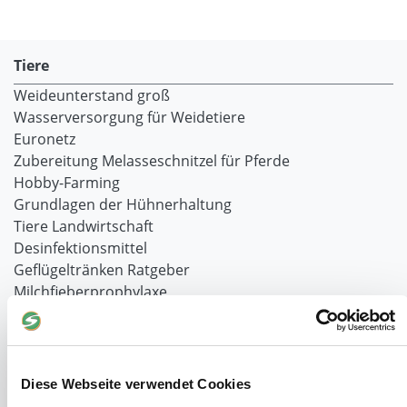
Tiere
Weideunterstand groß
Wasserversorgung für Weidetiere
Euronetz
Zubereitung Melasseschnitzel für Pferde
Hobby-Farming
Grundlagen der Hühnerhaltung
Tiere Landwirtschaft
Desinfektionsmittel
Geflügeltränken Ratgeber
Milchfieberprophylaxe
Stallapotheke für Hühner
Saatgut für die Pferdeweide
Windschutzgewebe
Diese Webseite verwendet Cookies