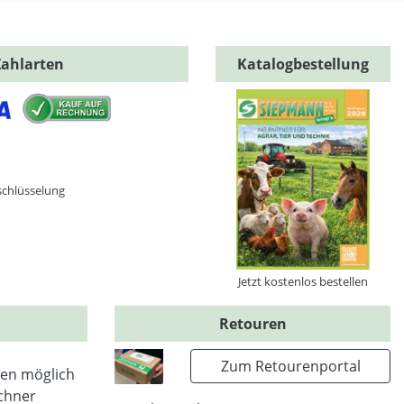
Zahlarten
Katalogbestellung
schlüsselung
Jetzt kostenlos bestellen
Retouren
Zum Retourenportal
en möglich
chner