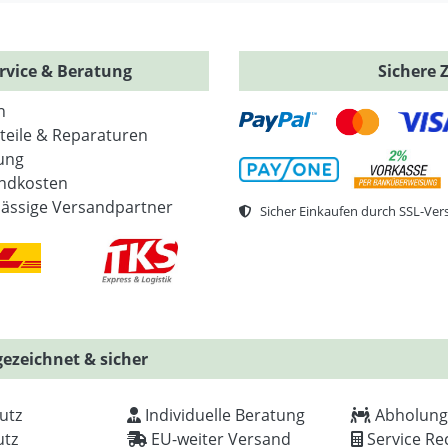
rvice & Beratung
Sichere 
n
zteile & Reparaturen
ung
ndkosten
lässige Versandpartner
Sicher Einkaufen durch SSL-Ver
ezeichnet & sicher
utz
Individuelle Beratung
Abholung
tz
EU-weiter Versand
Service Re