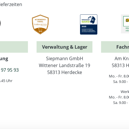
ieferzeiten
Verwaltung & Lager
Fach
ung
Siepmann GmbH
Am Kn
Wittener Landstraße 19
58313 H
 97 95 93
58313 Herdecke
Mo. - Fr. 8.0
6.45 Uhr
Sa. 9.00 -
Werk
Mo. - Fr. 8.0
Sa. 9.00 -