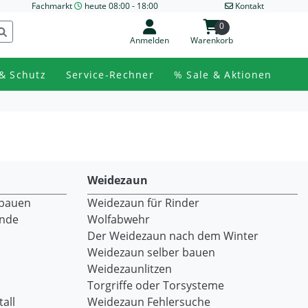
Fachmarkt
heute 08:00 - 18:00
Kontakt
0
Anmelden
Warenkorb
& Schutz
Service-Rechner
% Sale & Aktionen
Weidezaun
 bauen
Weidezaun für Rinder
ände
Wolfabwehr
Der Weidezaun nach dem Winter
Weidezaun selber bauen
Weidezaunlitzen
Torgriffe oder Torsysteme
all
Weidezaun Fehlersuche