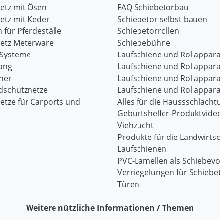
etz mit Ösen
FAQ Schiebetorbau
etz mit Keder
Schiebetor selbst bauen
 für Pferdeställe
Schiebetorrollen
etz Meterware
Schiebebühne
-Systeme
Laufschiene und Rollappara
ang
Laufschiene und Rollappara
her
Laufschiene und Rollappara
dschutznetze
Laufschiene und Rollappara
etze für Carports und
Alles für die Haussschlacht
Geburtshelfer-Produktvide
Viehzucht
Produkte für die Landwirtsc
Laufschienen
PVC-Lamellen als Schiebev
Verriegelungen für Schiebe
Türen
Weitere nützliche Informationen / Themen