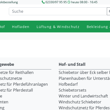
ektbestellung
02330/97 95 95
heute 08:00 - 16:45
Hof
Hofladen
Lüftung & Windschutz
Bekleidung 
gewebe
Hof- und Stall
tze für Reithallen
Schiebetor über Eck selber
dschutznetze
Planenhauben für Unterst
etz für Pferdeführanlagen
Hofbedarf
tz für Pferdestall
Schiebetorsets
re
Winter und Landwirtschaft
onten
Windschutz Schiebetor
ang
Windschutznetz für Pferdest