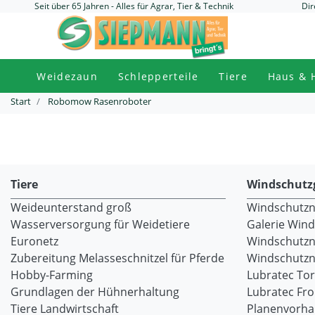
Seit über 65 Jahren - Alles für Agrar, Tier & Technik
Dir
Weidezaun
Schlepperteile
Tiere
Haus & 
Start
Robomow Rasenroboter
Tiere
Windschutz
Weideunterstand groß
Windschutzne
Wasserversorgung für Weidetiere
Galerie Win
Euronetz
Windschutzn
Zubereitung Melasseschnitzel für Pferde
Windschutzne
Hobby-Farming
Lubratec To
Grundlagen der Hühnerhaltung
Lubratec Fr
Tiere Landwirtschaft
Planenvorh