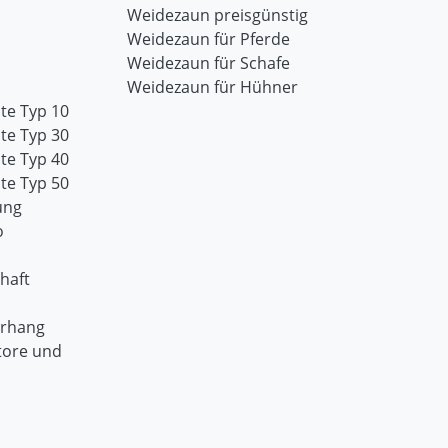
Weidezaun preisgünstig
Weidezaun für Pferde
Weidezaun für Schafe
Weidezaun für Hühner
te Typ 10
te Typ 30
te Typ 40
te Typ 50
ung
o
haft
orhang
tore und