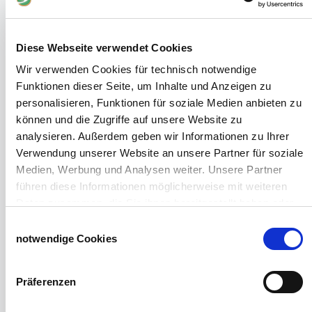
Desinfektionsmittel
Geflügeltränken Ratgeber
Milchfieberprophylaxe
Diese Webseite verwendet Cookies
Stallapotheke für Hühner
Wir verwenden Cookies für technisch notwendige
Saatgut für die Pferdeweide
Funktionen dieser Seite, um Inhalte und Anzeigen zu
personalisieren, Funktionen für soziale Medien anbieten zu
Windschutzgewebe
können und die Zugriffe auf unsere Website zu
Windschutznetze für Reithallen
analysieren. Außerdem geben wir Informationen zu Ihrer
Galerie Windschutznetze
Verwendung unserer Website an unsere Partner für soziale
Windschutznetz für Pferdeführanlagen
Medien, Werbung und Analysen weiter. Unsere Partner
Windschutznetz für Pferdestall
führen diese Informationen möglicherweise mit weiteren
Lubratec Tore
Daten zusammen, die Sie ihnen bereitgestellt haben oder
Lubratec Fronten
die sie im Rahmen Ihrer Nutzung der Dienste gesammelt
Einwilligungsauswahl
Planenvorhang
haben.
notwendige Cookies
Windschutznetz mit Ösen
Impressum
Datenschutzerklärung
Windschutznetz mit Keder
PVC Lamellen für Pferdeställe
Präferenzen
Windschutznetz Meterware