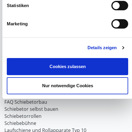
Rollvorhang-Systeme
Statistiken
Schiebevorhang
Windnetzrecher
SIMAtex-Windschutznetze
Marketing
Windschutznetze für Carports und Terrassen
Hof- und Stall
Details zeigen
Schiebetor über Eck selber bauen
Planenhauben für Unterstände
Hofbedarf
Cookies zulassen
Schiebetorsets
Winter und Landwirtschaft
Nur notwendige Cookies
Windschutz Schiebetor
Windschutznetz für Pferdestall
FAQ Schiebetorbau
Schiebetor selbst bauen
Schiebetorrollen
Schiebebühne
Laufschiene und Rollapparate Typ 10