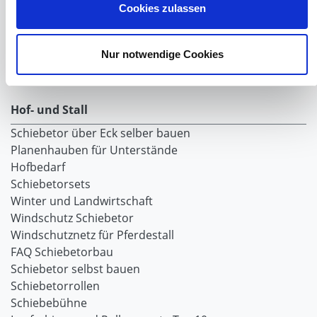
Rollvorhang-Systeme
Cookies zulassen
Schiebevorhang
Windnetzrecher
Nur notwendige Cookies
SIMAtex-Windschutznetze
Windschutznetze für Carports und Terrassen
Hof- und Stall
Schiebetor über Eck selber bauen
Planenhauben für Unterstände
Hofbedarf
Schiebetorsets
Winter und Landwirtschaft
Windschutz Schiebetor
Windschutznetz für Pferdestall
FAQ Schiebetorbau
Schiebetor selbst bauen
Schiebetorrollen
Schiebebühne