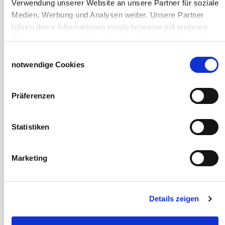
Verwendung unserer Website an unsere Partner für soziale
Desinfektionsmittel
Medien, Werbung und Analysen weiter. Unsere Partner
Geflügeltränken Ratgeber
führen diese Informationen möglicherweise mit weiteren
Milchfieberprophylaxe
Daten zusammen, die Sie ihnen bereitgestellt haben oder
Stallapotheke für Hühner
die sie im Rahmen Ihrer Nutzung der Dienste gesammelt
Einwilligungsauswahl
Saatgut für die Pferdeweide
haben.
notwendige Cookies
Impressum
Datenschutzerklärung
Windschutzgewebe
Präferenzen
Windschutznetze für Reithallen
Galerie Windschutznetze
Windschutznetz für Pferdeführanlagen
Statistiken
Windschutznetz für Pferdestall
Lubratec Tore
Lubratec Fronten
Marketing
Planenvorhang
Windschutznetz mit Ösen
Windschutznetz mit Keder
Details zeigen
PVC Lamellen für Pferdeställe
Windschutznetz Meterware