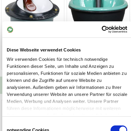
269,00 €
194,90 €
Diese Webseite verwendet Cookies
Wir verwenden Cookies für technisch notwendige
1-2 Werktage
1-2 Werktage
Funktionen dieser Seite, um Inhalte und Anzeigen zu
personalisieren, Funktionen für soziale Medien anbieten zu
können und die Zugriffe auf unsere Website zu
Passende Ersatzteile
analysieren. Außerdem geben wir Informationen zu Ihrer
Verwendung unserer Website an unsere Partner für soziale
Medien, Werbung und Analysen weiter. Unsere Partner
Heizkabel 230V/54W
Hochdruckventil
führen diese Informationen möglicherweise mit weiteren
Daten zusammen, die Sie ihnen bereitgestellt haben oder
für LISTER SB2H + RBH
für Lister Tränkebecken
die sie im Rahmen Ihrer Nutzung der Dienste gesammelt
Einwilligungsauswahl
haben.
notwendige Cookies