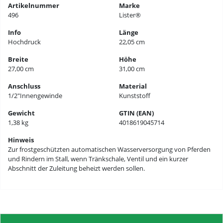
Artikelnummer
Marke
496
Lister®
Info
Länge
Hochdruck
22,05 cm
Breite
Höhe
27,00 cm
31,00 cm
Anschluss
Material
1/2″Innengewinde
Kunststoff
Gewicht
GTIN (EAN)
1,38 kg
4018619045714
Hinweis
Zur frostgeschützten automatischen Wasserversorgung von Pferden
und Rindern im Stall, wenn Tränkschale, Ventil und ein kurzer
Abschnitt der Zuleitung beheizt werden sollen.