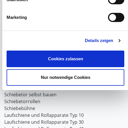
Windnetzrecher
SIMAtex-Windschutznetze
Windschutznetze für Carports und Terrassen
Marketing
Hof- und Stall
Schiebetor über Eck selber bauen
Details zeigen
Planenhauben für Unterstände
Hofbedarf
Cookies zulassen
Schiebetorsets
Winter und Landwirtschaft
Windschutz Schiebetor
Nur notwendige Cookies
Windschutznetz für Pferdestall
FAQ Schiebetorbau
Schiebetor selbst bauen
Schiebetorrollen
Schiebebühne
Laufschiene und Rollapparate Typ 10
Laufschiene und Rollapparate Typ 30