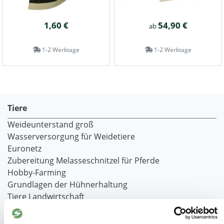
1,60 €
54,90 €
ab
1-2 Werktage
1-2 Werktage
Tiere
Weideunterstand groß
Wasserversorgung für Weidetiere
Euronetz
Zubereitung Melasseschnitzel für Pferde
Hobby-Farming
Grundlagen der Hühnerhaltung
Tiere Landwirtschaft
Desinfektionsmittel
Geflügeltränken Ratgeber