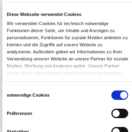
Milchfieberprophylaxe
Stallapotheke für Hühner
Diese Webseite verwendet Cookies
Saatgut für die Pferdeweide
Wir verwenden Cookies für technisch notwendige
Funktionen dieser Seite, um Inhalte und Anzeigen zu
Windschutzgewebe
personalisieren, Funktionen für soziale Medien anbieten zu
Windschutznetze für Reithallen
können und die Zugriffe auf unsere Website zu
Galerie Windschutznetze
analysieren. Außerdem geben wir Informationen zu Ihrer
Windschutznetz für Pferdeführanlagen
Verwendung unserer Website an unsere Partner für soziale
Windschutznetz für Pferdestall
Medien, Werbung und Analysen weiter. Unsere Partner
Lubratec Tore
führen diese Informationen möglicherweise mit weiteren
Lubratec Fronten
Daten zusammen, die Sie ihnen bereitgestellt haben oder
Planenvorhang
die sie im Rahmen Ihrer Nutzung der Dienste gesammelt
Einwilligungsauswahl
Windschutznetz mit Ösen
haben.
notwendige Cookies
Windschutznetz mit Keder
Impressum
Datenschutzerklärung
PVC Lamellen für Pferdeställe
Windschutznetz Meterware
Präferenzen
Rollvorhang-Systeme
Schiebevorhang
Statistiken