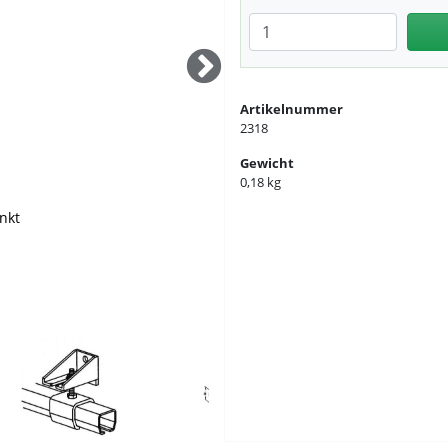
Anzahl eingeben
Artikelnummer
2318
Gewicht
0,18 kg
nkt
tigungsträger
yp 10
gsträger