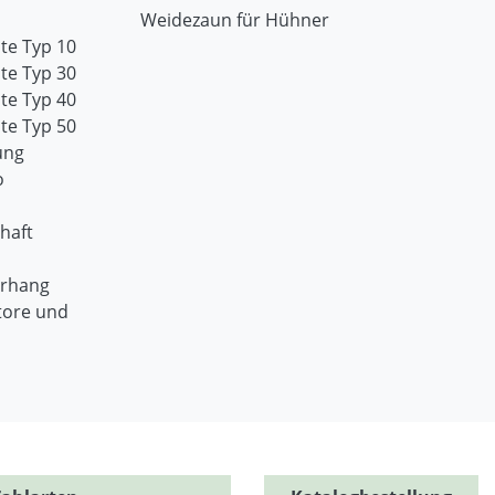
Weidezaun für Hühner
te Typ 10
te Typ 30
te Typ 40
te Typ 50
ung
o
haft
orhang
tore und