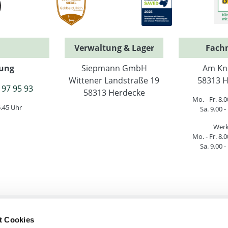
Verwaltung & Lager
Fach
ung
Siepmann GmbH
Am Kn
Wittener Landstraße 19
58313 H
 97 95 93
58313 Herdecke
Mo. - Fr. 8.0
6.45 Uhr
Sa. 9.00 -
Werk
Mo. - Fr. 8.0
Sa. 9.00 -
t Cookies
htliche Informationen
Service & Hilfe