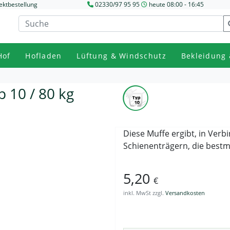
ektbestellung
02330/97 95 95
heute 08:00 - 16:45
Hof
Hofladen
Lüftung & Windschutz
Bekleidung 
 10 / 80 kg
Diese Muffe ergibt, in Ver
Schienenträgern, die bestm
5,20
€
inkl. MwSt zzgl.
Versandkosten