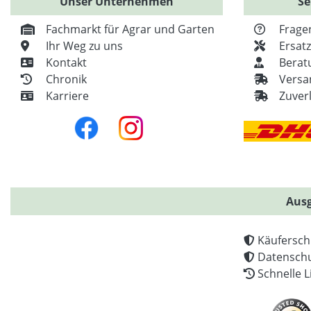
Unser Unternehmen
Se
Fachmarkt für Agrar und Garten
Frage
Ihr Weg zu uns
Ersat
Kontakt
Berat
Chronik
Versa
Karriere
Zuver
Ausg
Käufersch
Datenschu
Schnelle L