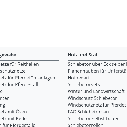
gewebe
Hof- und Stall
tze für Reithallen
Schiebetor über Eck selber
dschutznetze
Planenhauben für Unterst
etz für Pferdeführanlagen
Hofbedarf
tz für Pferdestall
Schiebetorsets
re
Winter und Landwirtschaft
onten
Windschutz Schiebetor
ang
Windschutznetz für Pferdest
etz mit Ösen
FAQ Schiebetorbau
etz mit Keder
Schiebetor selbst bauen
 für Pferdeställe
Schiebetorrollen