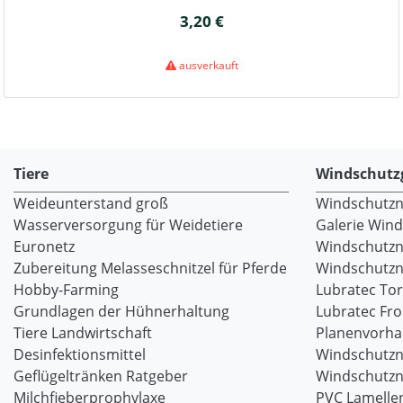
3,20 €
ausverkauft
Tiere
Windschutz
Weideunterstand groß
Windschutzne
Wasserversorgung für Weidetiere
Galerie Win
Euronetz
Windschutzn
Zubereitung Melasseschnitzel für Pferde
Windschutzne
Hobby-Farming
Lubratec To
Grundlagen der Hühnerhaltung
Lubratec Fr
Tiere Landwirtschaft
Planenvorh
Desinfektionsmittel
Windschutzn
Geflügeltränken Ratgeber
Windschutzn
Milchfieberprophylaxe
PVC Lamellen