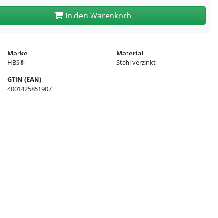
In den Warenkorb
Marke
Material
HBS®
Stahl verzinkt
GTIN (EAN)
4001425851907