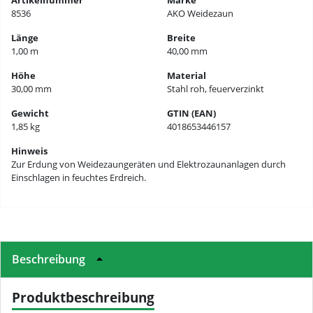
Artikelnummer
Marke
8536
AKO Weidezaun
Länge
Breite
1,00 m
40,00 mm
Höhe
Material
30,00 mm
Stahl roh, feuerverzinkt
Gewicht
GTIN (EAN)
1,85 kg
4018653446157
Hinweis
Zur Erdung von Weidezaungeräten und Elektrozaunanlagen durch
Einschlagen in feuchtes Erdreich.
Beschreibung
Produktbeschreibung