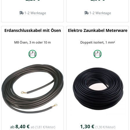
1-2 Werktage
1-2 Werktage
Erdanschlusskabel mit Ösen
Elektro Zaunkabel Meterware
M8 Ösen, 3 m oder 10 m
Doppelt isoliert, 1 mm²
8,40 €
1,30 €
ab
ab
(1,81 €/Meter)
(1,30 €/Meter)