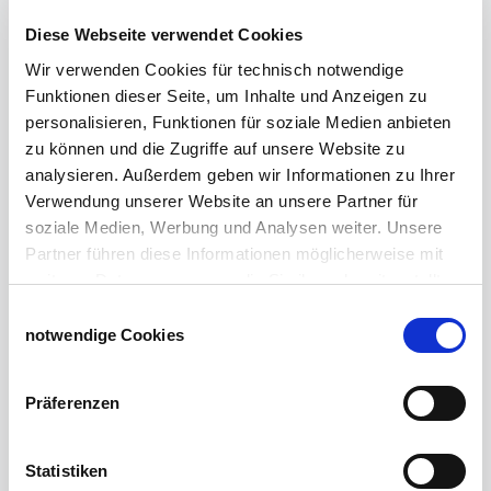
FAQ Schiebetorbau
Diese Webseite verwendet Cookies
Schiebetor selbst bauen
Wir verwenden Cookies für technisch notwendige
Schiebetorrollen
Funktionen dieser Seite, um Inhalte und Anzeigen zu
Schiebebühne
personalisieren, Funktionen für soziale Medien anbieten
Laufschiene und Rollapparate Typ 10
zu können und die Zugriffe auf unsere Website zu
Laufschiene und Rollapparate Typ 30
analysieren. Außerdem geben wir Informationen zu Ihrer
Laufschiene und Rollapparate Typ 40
Verwendung unserer Website an unsere Partner für
Laufschiene und Rollapparate Typ 50
soziale Medien, Werbung und Analysen weiter. Unsere
Alles für die Haussschlachtung
Partner führen diese Informationen möglicherweise mit
Geburtshelfer-Produktvideo
weiteren Daten zusammen, die Sie ihnen bereitgestellt
Viehzucht
haben oder die sie im Rahmen Ihrer Nutzung der Dienste
Produkte für die Landwirtschaft
Einwilligungsauswahl
gesammelt haben.
Laufschienen
notwendige Cookies
Impressum
Datenschutzerklärung
PVC-Lamellen als Schiebevorhang
Verriegelungen für Schiebetore und Türen
Präferenzen
Weidezaun
Statistiken
Weidezaun für Rinder