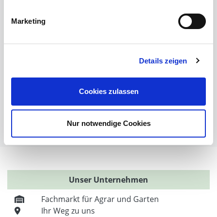
Wolfabwehr
Der Weidezaun nach dem Winter
Marketing
Weidezaun selber bauen
Weidezaunlitzen
Torgriffe oder Torsysteme
Details zeigen
Weidezaun Fehlersuche
Weidezaun preisgünstig
Weidezaun für Pferde
Cookies zulassen
Weidezaun für Schafe
Weidezaun für Hühner
Nur notwendige Cookies
Weitere nützliche Informationen / Themen
Unser Unternehmen
Fachmarkt für Agrar und Garten
Ihr Weg zu uns