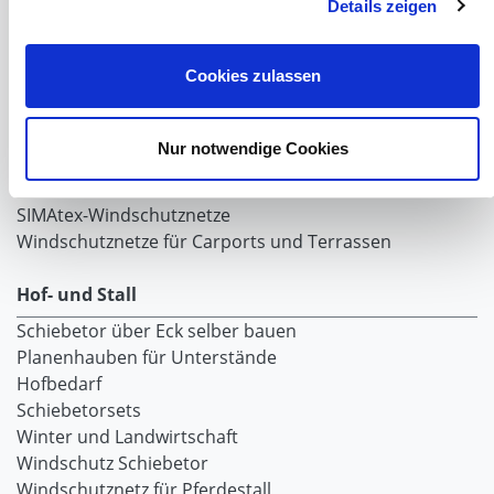
Planenvorhang
Details zeigen
Windschutznetz mit Ösen
Windschutznetz mit Keder
Cookies zulassen
PVC Lamellen für Pferdeställe
Windschutznetz Meterware
Rollvorhang-Systeme
Nur notwendige Cookies
Schiebevorhang
Windnetzrecher
SIMAtex-Windschutznetze
Windschutznetze für Carports und Terrassen
Hof- und Stall
Schiebetor über Eck selber bauen
Planenhauben für Unterstände
Hofbedarf
Schiebetorsets
Winter und Landwirtschaft
Windschutz Schiebetor
Windschutznetz für Pferdestall