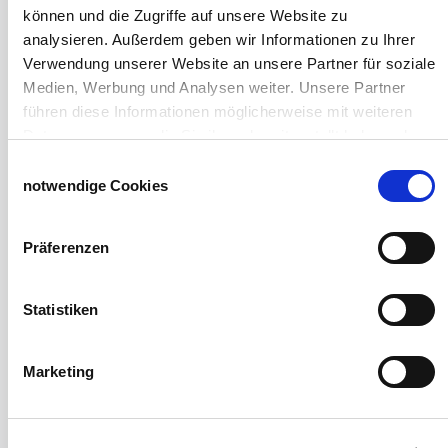
Euronetz
können und die Zugriffe auf unsere Website zu
Zubereitung Melasseschnitzel für Pferde
analysieren. Außerdem geben wir Informationen zu Ihrer
Hobby-Farming
Verwendung unserer Website an unsere Partner für soziale
Grundlagen der Hühnerhaltung
Medien, Werbung und Analysen weiter. Unsere Partner
Tiere Landwirtschaft
führen diese Informationen möglicherweise mit weiteren
Desinfektionsmittel
Daten zusammen, die Sie ihnen bereitgestellt haben oder
Geflügeltränken Ratgeber
die sie im Rahmen Ihrer Nutzung der Dienste gesammelt
Einwilligungsauswahl
Milchfieberprophylaxe
haben.
notwendige Cookies
Stallapotheke für Hühner
Impressum
Datenschutzerklärung
Saatgut für die Pferdeweide
Präferenzen
Windschutzgewebe
Windschutznetze für Reithallen
Statistiken
Galerie Windschutznetze
Windschutznetz für Pferdeführanlagen
Marketing
Windschutznetz für Pferdestall
Lubratec Tore
Lubratec Fronten