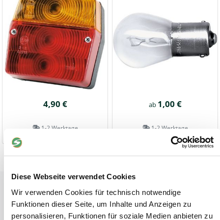
4,90 €
1,00 €
ab
1-2 Werktage
1-2 Werktage
Diese Webseite verwendet Cookies
Tiere
Wir verwenden Cookies für technisch notwendige
Weideunterstand groß
Funktionen dieser Seite, um Inhalte und Anzeigen zu
Wasserversorgung für Weidetiere
personalisieren, Funktionen für soziale Medien anbieten zu