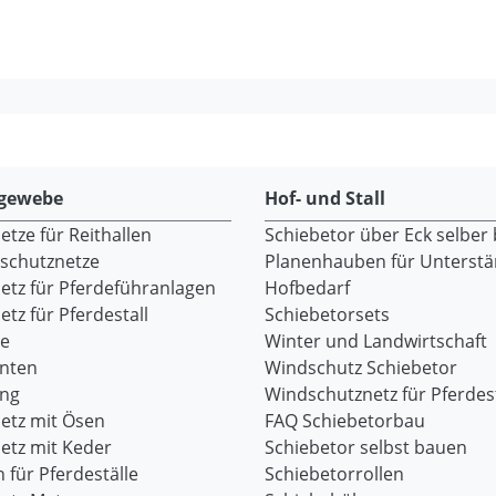
gewebe
Hof- und Stall
tze für Reithallen
Schiebetor über Eck selber
dschutznetze
Planenhauben für Unterst
etz für Pferdeführanlagen
Hofbedarf
tz für Pferdestall
Schiebetorsets
re
Winter und Landwirtschaft
onten
Windschutz Schiebetor
ang
Windschutznetz für Pferdest
etz mit Ösen
FAQ Schiebetorbau
etz mit Keder
Schiebetor selbst bauen
 für Pferdeställe
Schiebetorrollen