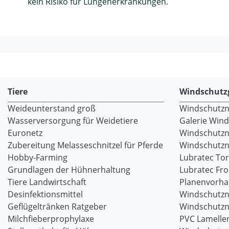
kein Risiko für Lungenerkrankungen.
Tiere
Windschutz
Weideunterstand groß
Windschutzne
Wasserversorgung für Weidetiere
Galerie Win
Euronetz
Windschutzn
Zubereitung Melasseschnitzel für Pferde
Windschutzne
Hobby-Farming
Lubratec To
Grundlagen der Hühnerhaltung
Lubratec Fr
Tiere Landwirtschaft
Planenvorh
Desinfektionsmittel
Windschutzn
Geflügeltränken Ratgeber
Windschutzn
Milchfieberprophylaxe
PVC Lamellen