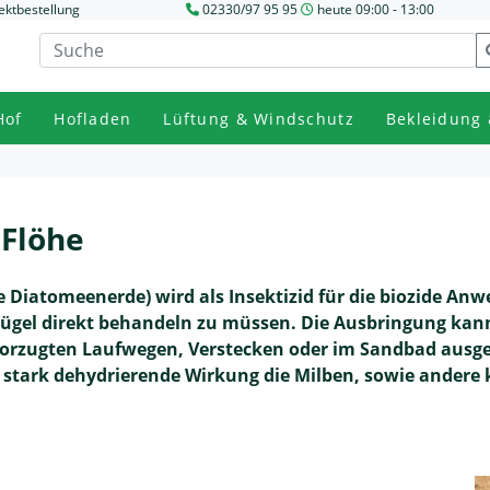
ektbestellung
02330/97 95 95
heute 09:00 - 13:00
Hof
Hofladen
Lüftung & Windschutz
Bekleidung 
 Flöhe
che Diatomeenerde) wird als Insektizid für die biozide A
lügel direkt behandeln zu müssen. Die Ausbringung kan
bevorzugten Laufwegen, Verstecken oder im Sandbad aus
 stark dehydrierende Wirkung die Milben, sowie andere 