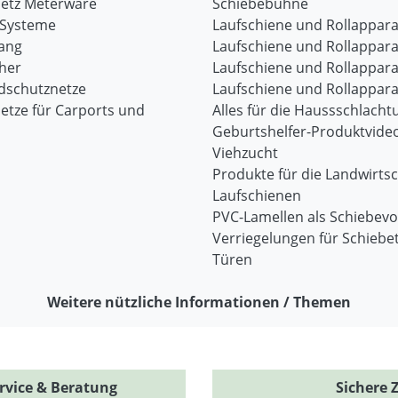
etz Meterware
Schiebebühne
-Systeme
Laufschiene und Rollappara
ang
Laufschiene und Rollappara
her
Laufschiene und Rollappara
dschutznetze
Laufschiene und Rollappara
etze für Carports und
Alles für die Haussschlacht
Geburtshelfer-Produktvide
Viehzucht
Produkte für die Landwirtsc
Laufschienen
PVC-Lamellen als Schiebev
Verriegelungen für Schiebe
Türen
Weitere nützliche Informationen / Themen
rvice & Beratung
Sichere 