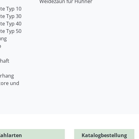
Weidezaun für Hühner
te Typ 10
te Typ 30
te Typ 40
te Typ 50
ung
o
haft
orhang
tore und
Zahlarten
Katalogbestellung