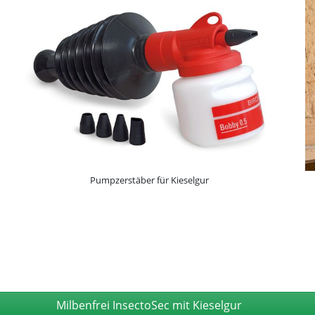
Pumpzerstäber für Kieselgur
Milbenfrei InsectoSec mit Kieselgur