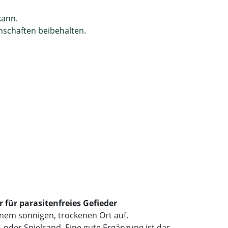
kann.
enschaften beibehalten.
 für parasitenfreies Gefieder
inem sonnigen, trockenen Ort auf.
- oder Spielsand. Eine gute Ergänzung ist das