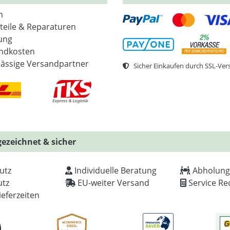
n
zteile & Reparaturen
ung
ndkosten
lässige Versandpartner
Sicher Einkaufen durch SSL-Ver
ezeichnet & sicher
utz
Individuelle Beratung
Abholung
tz
EU-weiter Versand
Service Re
ieferzeiten