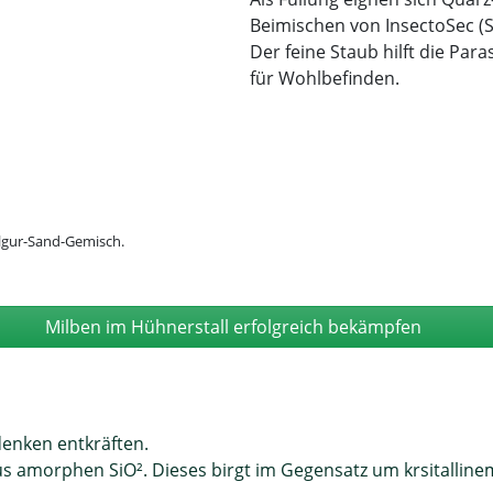
Beimischen von InsectoSec (Si
Der feine Staub hilft die Par
für Wohlbefinden.
elgur-Sand-Gemisch.
Milben im Hühnerstall erfolgreich bekämpfen
denken entkräften.
 amorphen SiO². Dieses birgt im Gegensatz um krsitalline