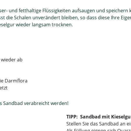
r- und fetthaltige Flüssigkeiten aufsaugen und speichern 
sst die Schalen unverändert bleiben, so dass diese Ihre Eig
ieselgur wieder langsam trocknen.
 wieder ab
 die Darmflora
etzt
als Sandbad verabreicht werden!
TIPP: Sandbad mit Kieselgur
Stellen Sie das Sandbad an e
Als Füllung eignen sich Quarz