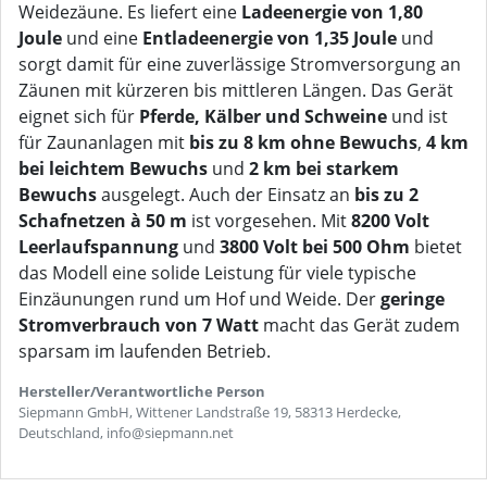
Weidezäune. Es liefert eine
Ladeenergie von 1,80
Joule
und eine
Entladeenergie von 1,35 Joule
und
sorgt damit für eine zuverlässige Stromversorgung an
Zäunen mit kürzeren bis mittleren Längen. Das Gerät
eignet sich für
Pferde, Kälber und Schweine
und ist
für Zaunanlagen mit
bis zu 8 km ohne Bewuchs
,
4 km
bei leichtem Bewuchs
und
2 km bei starkem
Bewuchs
ausgelegt. Auch der Einsatz an
bis zu 2
Schafnetzen à 50 m
ist vorgesehen. Mit
8200 Volt
Leerlaufspannung
und
3800 Volt bei 500 Ohm
bietet
das Modell eine solide Leistung für viele typische
Einzäunungen rund um Hof und Weide. Der
geringe
Stromverbrauch von 7 Watt
macht das Gerät zudem
sparsam im laufenden Betrieb.
Hersteller/Verantwortliche Person
Siepmann GmbH, Wittener Landstraße 19, 58313 Herdecke,
Deutschland, info@siepmann.net