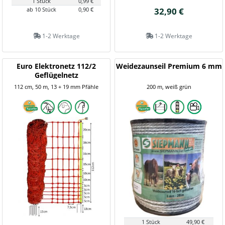
1 Stück
0,99 €
ab 10 Stück
0,90 €
32,90 €
1-2 Werktage
1-2 Werktage
Euro Elektronetz 112/2
Weidezaunseil Premium 6 mm
Geflügelnetz
112 cm, 50 m, 13 + 19 mm Pfähle
200 m, weiß grün
1 Stück
49,90 €