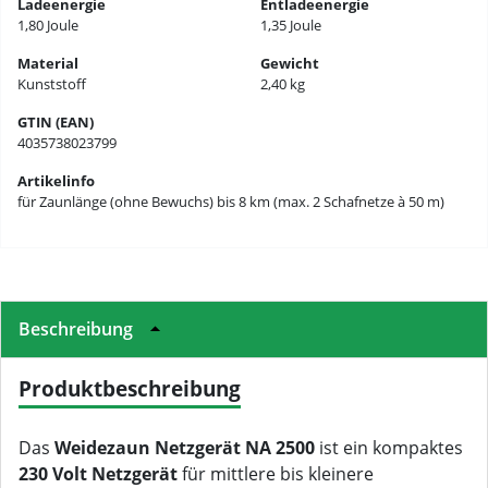
Ladeenergie
Entladeenergie
1,80 Joule
1,35 Joule
Material
Gewicht
Kunststoff
2,40 kg
GTIN (EAN)
4035738023799
Artikelinfo
für Zaunlänge (ohne Bewuchs) bis 8 km (max. 2 Schafnetze à 50 m)
Beschreibung
Produktbeschreibung
Das
Weidezaun Netzgerät NA 2500
ist ein kompaktes
230 Volt Netzgerät
für mittlere bis kleinere