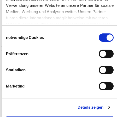
Verwendung unserer Website an unsere Partner für soziale
Medien, Werbung und Analysen weiter. Unsere Partner
führen diese Informationen möglicherweise mit weiteren
Daten zusammen, die Sie ihnen bereitgestellt haben oder
99,90 €
115,00 €
ab
die sie im Rahmen Ihrer Nutzung der Dienste gesammelt
Einwilligungsauswahl
haben.
notwendige Cookies
1-2 Werktage
1-2 Werktage
Impressum
Datenschutzerklärung
Präferenzen
Weidezaun-Kombi-Gerät Xi
8000 smart
12/230 Volt, 12 Joule von AKO
Statistiken
Marketing
Details zeigen