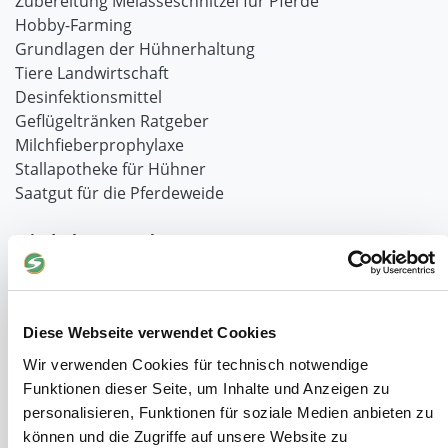
Zubereitung Melasseschnitzel für Pferde
Hobby-Farming
Grundlagen der Hühnerhaltung
Tiere Landwirtschaft
Desinfektionsmittel
Geflügeltränken Ratgeber
Milchfieberprophylaxe
Stallapotheke für Hühner
Saatgut für die Pferdeweide
Windschutzgewebe
Windschutznetze für Reithallen
Galerie Windschutznetze
Windschutznetz für Pferdeführanlagen
Diese Webseite verwendet Cookies
Windschutznetz für Pferdestall
Wir verwenden Cookies für technisch notwendige
Lubratec Tore
Funktionen dieser Seite, um Inhalte und Anzeigen zu
Lubratec Fronten
personalisieren, Funktionen für soziale Medien anbieten zu
Planenvorhang
können und die Zugriffe auf unsere Website zu
Windschutznetz mit Ösen