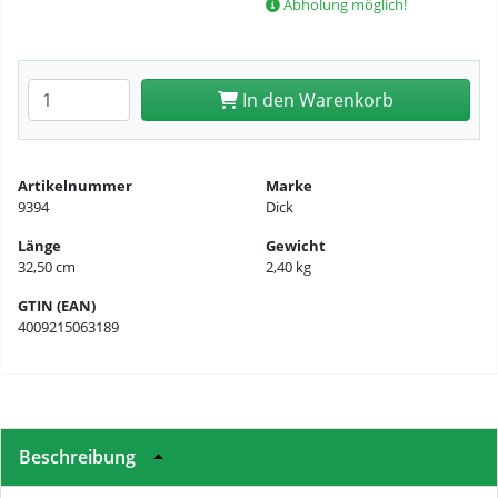
Abholung möglich!
Anzahl eingeben
In den Warenkorb
Artikelnummer
Marke
9394
Dick
Länge
Gewicht
32,50 cm
2,40 kg
GTIN (EAN)
4009215063189
Beschreibung