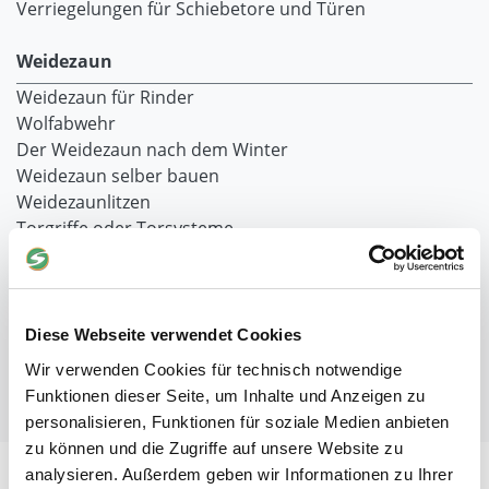
Verriegelungen für Schiebetore und Türen
Weidezaun
Weidezaun für Rinder
Wolfabwehr
Der Weidezaun nach dem Winter
Weidezaun selber bauen
Weidezaunlitzen
Torgriffe oder Torsysteme
Weidezaun Fehlersuche
Weidezaun preisgünstig
Weidezaun für Pferde
Weidezaun für Schafe
Diese Webseite verwendet Cookies
Weidezaun für Hühner
Wir verwenden Cookies für technisch notwendige
Funktionen dieser Seite, um Inhalte und Anzeigen zu
Weitere nützliche Informationen / Themen
personalisieren, Funktionen für soziale Medien anbieten
zu können und die Zugriffe auf unsere Website zu
analysieren. Außerdem geben wir Informationen zu Ihrer