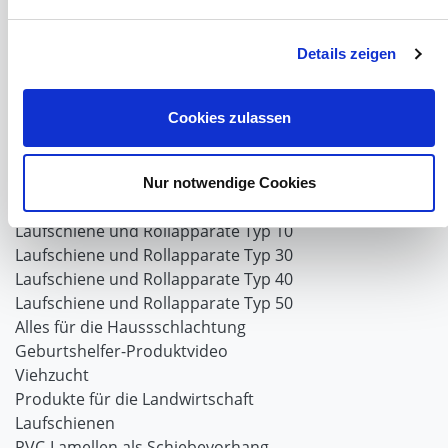
Hofbedarf
Schiebetorsets
Details zeigen
Winter und Landwirtschaft
Windschutz Schiebetor
Windschutznetz für Pferdestall
Cookies zulassen
FAQ Schiebetorbau
Schiebetor selbst bauen
Schiebetorrollen
Nur notwendige Cookies
Schiebebühne
Laufschiene und Rollapparate Typ 10
Laufschiene und Rollapparate Typ 30
Laufschiene und Rollapparate Typ 40
Laufschiene und Rollapparate Typ 50
Alles für die Haussschlachtung
Geburtshelfer-Produktvideo
Viehzucht
Produkte für die Landwirtschaft
Laufschienen
PVC-Lamellen als Schiebevorhang