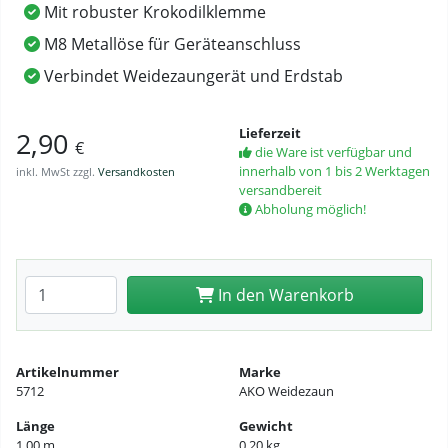
Mit robuster Krokodilklemme
M8 Metallöse für Geräteanschluss
Verbindet Weidezaungerät und Erdstab
Lieferzeit
2,90
€
die Ware ist verfügbar und
innerhalb von 1 bis 2 Werktagen
inkl. MwSt zzgl.
Versandkosten
versandbereit
Abholung möglich!
Anzahl eingeben
In den Warenkorb
Artikelnummer
Marke
5712
AKO Weidezaun
Länge
Gewicht
1,00 m
0,20 kg