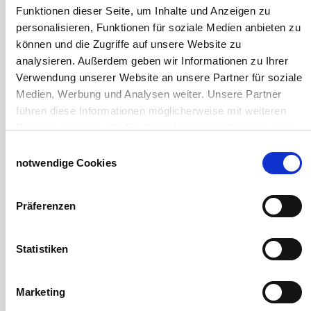
Funktionen dieser Seite, um Inhalte und Anzeigen zu
Windschutznetz für Pferdeführanlagen
personalisieren, Funktionen für soziale Medien anbieten zu
Windschutznetz für Pferdestall
können und die Zugriffe auf unsere Website zu
Lubratec Tore
analysieren. Außerdem geben wir Informationen zu Ihrer
Lubratec Fronten
Verwendung unserer Website an unsere Partner für soziale
Planenvorhang
Medien, Werbung und Analysen weiter. Unsere Partner
Windschutznetz mit Ösen
führen diese Informationen möglicherweise mit weiteren
Windschutznetz mit Keder
Daten zusammen, die Sie ihnen bereitgestellt haben oder
PVC Lamellen für Pferdeställe
die sie im Rahmen Ihrer Nutzung der Dienste gesammelt
Windschutznetz Meterware
Einwilligungsauswahl
haben.
notwendige Cookies
Rollvorhang-Systeme
Impressum
Datenschutzerklärung
Schiebevorhang
Windnetzrecher
Präferenzen
SIMAtex-Windschutznetze
Windschutznetze für Carports und Terrassen
Statistiken
Hof- und Stall
Schiebetor über Eck selber bauen
Marketing
Planenhauben für Unterstände