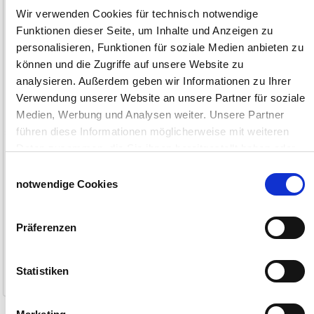
PE Kunststoff Winkel 90°
Wir verwenden Cookies für technisch notwendige
Funktionen dieser Seite, um Inhalte und Anzeigen zu
Für PE Rohre, 1/2", 3/4" oder 1"
personalisieren, Funktionen für soziale Medien anbieten zu
können und die Zugriffe auf unsere Website zu
analysieren. Außerdem geben wir Informationen zu Ihrer
Verwendung unserer Website an unsere Partner für soziale
Medien, Werbung und Analysen weiter. Unsere Partner
führen diese Informationen möglicherweise mit weiteren
Daten zusammen, die Sie ihnen bereitgestellt haben oder
die sie im Rahmen Ihrer Nutzung der Dienste gesammelt
Einwilligungsauswahl
haben.
notwendige Cookies
Impressum
Datenschutzerklärung
1 Stück
2,80 €
Präferenzen
ab 5 Stück
2,66 €
ab 10 Stück
2,52 €
Statistiken
1-2 Werktage