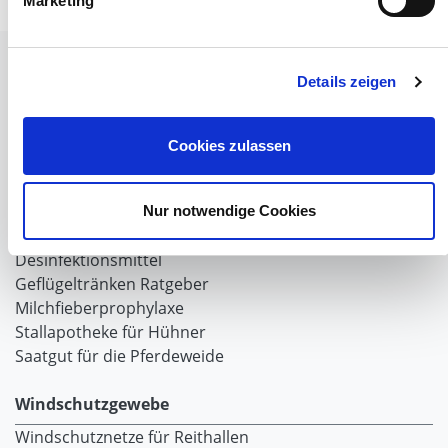
Marketing
Tiere
Details zeigen
Weideunterstand groß
Wasserversorgung für Weidetiere
Euronetz
Cookies zulassen
Zubereitung Melasseschnitzel für Pferde
Hobby-Farming
Grundlagen der Hühnerhaltung
Nur notwendige Cookies
Tiere Landwirtschaft
Desinfektionsmittel
Geflügeltränken Ratgeber
Milchfieberprophylaxe
Stallapotheke für Hühner
Saatgut für die Pferdeweide
Windschutzgewebe
Windschutznetze für Reithallen