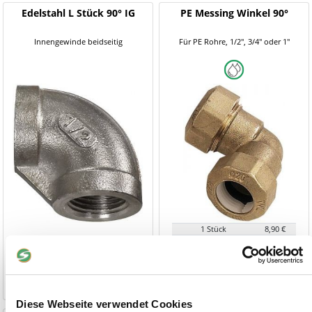
Edelstahl L Stück 90° IG
PE Messing Winkel 90°
Innengewinde beidseitig
Für PE Rohre, 1/2", 3/4" oder 1"
1 Stück
8,90 €
2,70 €
ab 10 Stück
8,46 €
ab
1-2 Werktage
1-2 Werktage
Diese Webseite verwendet Cookies