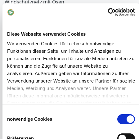
Windschutznetz mit Ösen
Windschutznetz mit Keder
PVC Lamellen für Pferdeställe
Windschutznetz Meterware
Rollvorhang-Systeme
Diese Webseite verwendet Cookies
Schiebevorhang
Wir verwenden Cookies für technisch notwendige
Windnetzrecher
Funktionen dieser Seite, um Inhalte und Anzeigen zu
SIMAtex-Windschutznetze
personalisieren, Funktionen für soziale Medien anbieten zu
Windschutznetze für Carports und Terrassen
können und die Zugriffe auf unsere Website zu
analysieren. Außerdem geben wir Informationen zu Ihrer
Hof- und Stall
Verwendung unserer Website an unsere Partner für soziale
Schiebetor über Eck selber bauen
Medien, Werbung und Analysen weiter. Unsere Partner
Planenhauben für Unterstände
führen diese Informationen möglicherweise mit weiteren
Hofbedarf
Daten zusammen, die Sie ihnen bereitgestellt haben oder
Schiebetorsets
die sie im Rahmen Ihrer Nutzung der Dienste gesammelt
Einwilligungsauswahl
Winter und Landwirtschaft
haben.
notwendige Cookies
Windschutz Schiebetor
Impressum
Datenschutzerklärung
Windschutznetz für Pferdestall
FAQ Schiebetorbau
Präferenzen